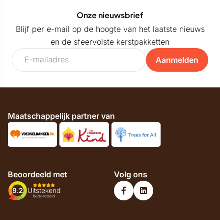
Onze nieuwsbrief
Blijf per e-mail op de hoogte van het laatste nieuws
en de sfeervolste kerstpakketten
Aanmelden
Maatschappelijk partner van
Beoordeeld met
Volg ons
9.2
Uitstekend
beoordeeld