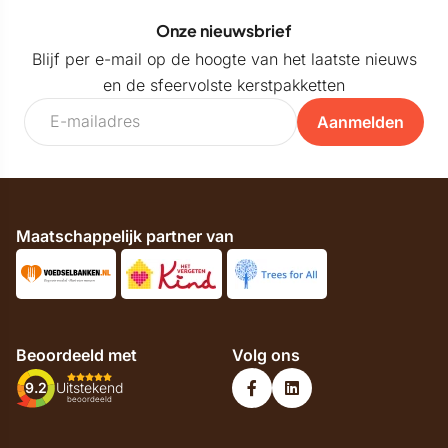
Onze nieuwsbrief
Blijf per e-mail op de hoogte van het laatste nieuws
en de sfeervolste kerstpakketten
Aanmelden
Maatschappelijk partner van
Beoordeeld met
Volg ons
9.2
Uitstekend
beoordeeld