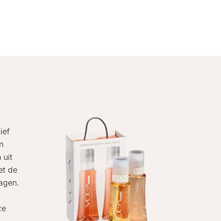
ief
n
 uit
et de
dagen.
ze