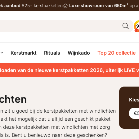
iek aanbod
825+ kerstpakketten
Luxe showroom van 650m²
op a
9
Kerstmarkt
Rituals
Wijnkado
Top 20 collectie
loaden van de nieuwe kerstpakketten 2026, uiterlijk LIVE 
ichten
Kie
 zit u goed bij de kerstpakketten met windlichten
€5
kt het mogelijk dat u altijd een geschikt pakket
n deze kerstpakketten met windlichten met zorg
ls is. Bent u benieuwd naar deze geschenken?