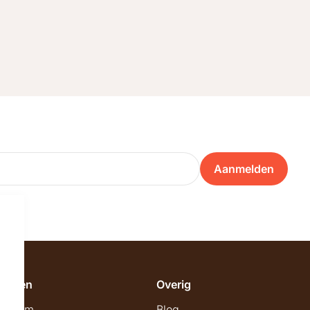
Aanmelden
emeen
Overig
wroom
Blog