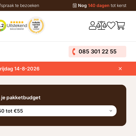
fspraak te bezoeken
Nog
140 dagen
tot kerst
Uitstekend
.2
beoordeeld
085 301 22 55
vrijdag 14-8-2026
s je pakketbudget
0 tot €55