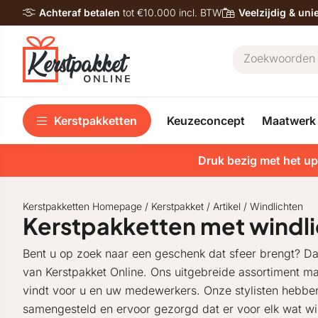
Achteraf betalen
tot €10.000 incl. BTW
Veelzijdig & un
Kerstpakketten
Keuzeconcept
Maatwerk
Druk bezig met het up
Kerstpakketten Homepage
/
Kerstpakket
/
Artikel
/
Windlichten
Kerstpakketten met windl
Bent u op zoek naar een geschenk dat sfeer brengt? Dan
van Kerstpakket Online. Ons uitgebreide assortiment maa
vindt voor u en uw medewerkers. Onze stylisten hebbe
samengesteld en ervoor gezorgd dat er voor elk wat wi