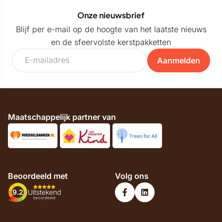
Onze nieuwsbrief
Blijf per e-mail op de hoogte van het laatste nieuws
en de sfeervolste kerstpakketten
Aanmelden
Maatschappelijk partner van
Beoordeeld met
Volg ons
9.2
Uitstekend
beoordeeld