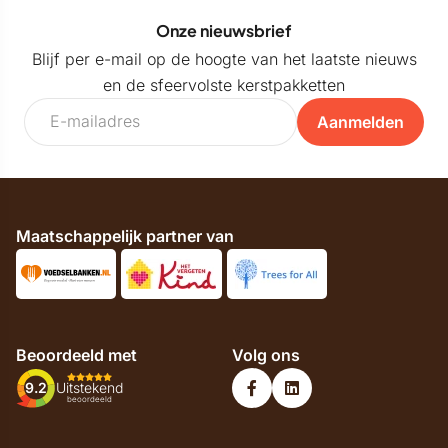
Onze nieuwsbrief
Blijf per e-mail op de hoogte van het laatste nieuws
en de sfeervolste kerstpakketten
Aanmelden
Maatschappelijk partner van
Beoordeeld met
Volg ons
9.2
Uitstekend
beoordeeld