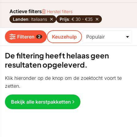
Actieve filters
Herstel filters
Landen
: Italiaans
Prijs
: € 30 - €35
Filteren
Keuzehulp
2
De filtering heeft helaas geen
resultaten opgeleverd.
Klik hieronder op de knop om de zoektocht voort te
zetten.
Bekijk alle kerstpakketten