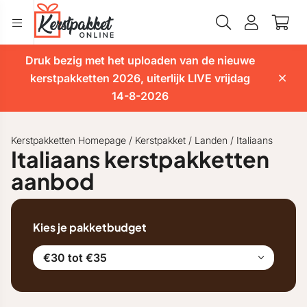
Druk bezig met het uploaden van de nieuwe
kerstpakketten 2026, uiterlijk LIVE vrijdag
14-8-2026
Kerstpakketten Homepage
/
Kerstpakket
/
Landen
/
Italiaans
Italiaans kerstpakketten
aanbod
Kies je pakketbudget
€30 tot €35