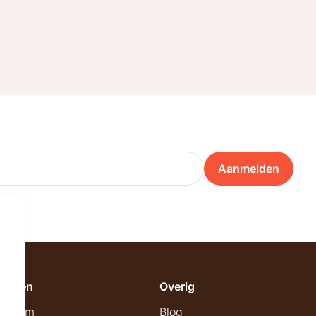
Aanmelden
emeen
Overig
wroom
Blog