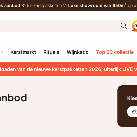
iek aanbod
825+ kerstpakketten
Luxe showroom van 650m²
op a
9
Kerstmarkt
Rituals
Wijnkado
Top 20 collectie
loaden van de nieuwe kerstpakketten 2026, uiterlijk LIVE 
aanbod
Kie
€9