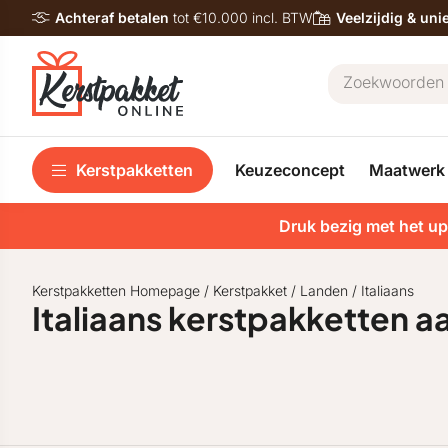
Achteraf betalen
tot €10.000 incl. BTW
Veelzijdig & un
Kerstpakketten
Keuzeconcept
Maatwerk
Druk bezig met het up
Kerstpakketten Homepage
/
Kerstpakket
/
Landen
/
Italiaans
Italiaans kerstpakketten 