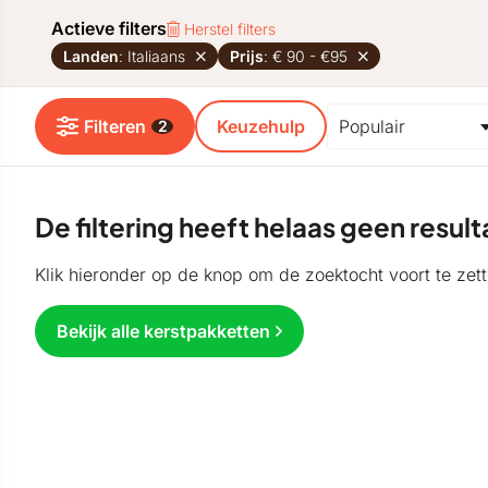
Actieve filters
Herstel filters
Landen
: Italiaans
Prijs
: € 90 - €95
Filteren
Keuzehulp
2
De filtering heeft helaas geen resu
Klik hieronder op de knop om de zoektocht voort te zett
Bekijk alle kerstpakketten