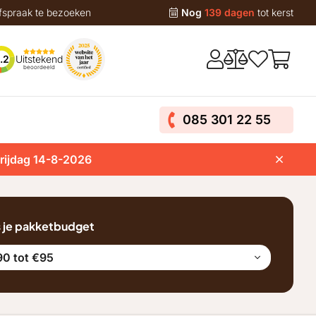
fspraak te bezoeken
Nog
139 dagen
tot kerst
Uitstekend
.2
beoordeeld
085 301 22 55
vrijdag 14-8-2026
s je pakketbudget
0 tot €95