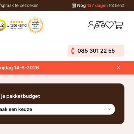
fspraak te bezoeken
Nog
137 dagen
tot kerst
Uitstekend
.2
beoordeeld
085 301 22 55
vrijdag 14-8-2026
s je pakketbudget
aak een keuze