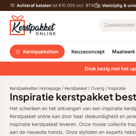
Achteraf betalen
tot €10.000 incl. BTW
Veelzijdig & un
Kerstpakketten
Keuzeconcept
Maatwerk
Druk bezig met het up
Kerstpakketten Homepage
/
Kerstpakket
/
Overig
/
Inspiratie
Inspiratie kerstpakket best
Het schenken en het ontvangen van een inspiratie kerstp
Kerstpakket online kan door haar deskundigheid en jare
inspiratie kerstpakket leveren. Onze mooie collectie tra
aan de nieuwste trends. Onze stylisten en experts hebb