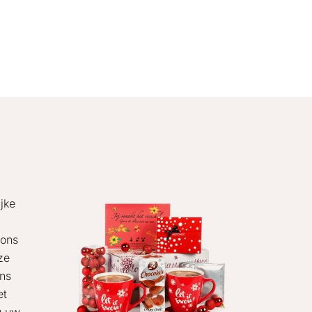
jke
 ons
ze
ons
et