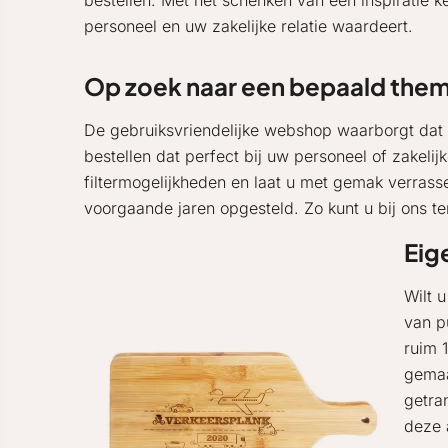
bestellen. Met het schenken van een inspiratie 
personeel en uw zakelijke relatie waardeert.
Op zoek naar een bepaald the
De gebruiksvriendelijke webshop waarborgt dat i
bestellen dat perfect bij uw personeel of zakelij
filtermogelijkheden en laat u met gemak verras
voorgaande jaren opgesteld. Zo kunt u bij ons t
Eig
Wilt 
van p
ruim 
gemaa
getra
deze 