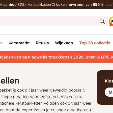
iek aanbod
825+ kerstpakketten
Luxe showroom van 650m²
op a
9
Kerstmarkt
Rituals
Wijnkado
Top 20 collectie
loaden van de nieuwe kerstpakketten 2026, uiterlijk LIVE 
ellen
Kie
akket is ook dit jaar weer geweldig populair.
M
nlange ervaring voor iedereen het geschikte
ditionele kerstpakketten voldoen ook dit jaar weer
en door de expertise en jarenlange ervaring een