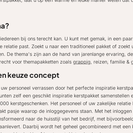
kerstpakket, laat u op een warme en leuke manier weten dat 
ma?
edereen bij ons terecht kan. U kunt met gemak, in een paar 
ke relatie past. Zoekt u naar een traditioneel pakket of zoe
sen. De thema's zijn aan de hand van jarenlange ervaring, 
erecht voor themapakketten zoals
grappig
, reizen, familie &
en keuze concept
u uw personeel verrassen door het perfecte inspiratie kerst
unten zelf een geschikt inspiratie kerstpakket samenstellen 
1000 kerstgeschenken. Het personeel of uw zakelijke relatie
kt pasje waarop de inloggegevens staan. Met het inlogge
nsformeerd naar de huisstijl van het bedrijf, met bijvoorbeel
aanlevert. Daarbij wordt het geheel gecombineerd met een k