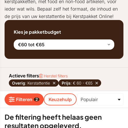
kerstpakketten, met food en non-food artikelen, voor
ieder wat wils. Bepaal zelf het formaat, de inhoud en
de prijs van uw kerstattentie bij Kerstpakket Online!
Kies je pakketbudget
€60 tot €65
Actieve filters
Herstel filters
Overig
: Kerstattentie
Prijs
: € 60 - €65
Filteren
Keuzehulp
2
De filtering heeft helaas geen
resultaten opgeleverd.