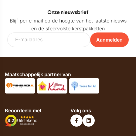
Onze nieuwsbrief
Blijf per e-mail op de hoogte van het laatste nieuws
en de sfeervolste kerstpakketten
Aanmelden
Maatschappelijk partner van
Beoordeeld met
Volg ons
9.2
Uitstekend
beoordeeld