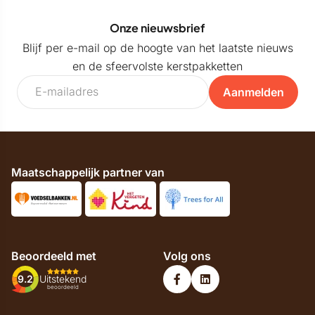
Onze nieuwsbrief
Blijf per e-mail op de hoogte van het laatste nieuws
en de sfeervolste kerstpakketten
Aanmelden
Maatschappelijk partner van
Beoordeeld met
Volg ons
9.2
Uitstekend
beoordeeld