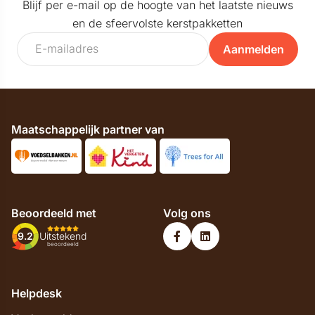
Blijf per e-mail op de hoogte van het laatste nieuws
en de sfeervolste kerstpakketten
Aanmelden
Maatschappelijk partner van
Beoordeeld met
Volg ons
9.2
Uitstekend
beoordeeld
Helpdesk