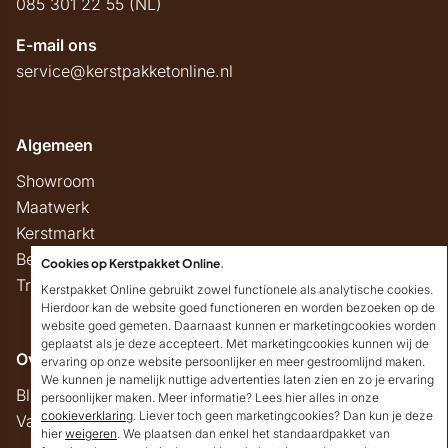
085 301 22 55 (NL)
E-mail ons
service@kerstpakketonline.nl
Algemeen
Showroom
Maatwerk
Kerstmarkt
Belastingregels
Cookies op Kerstpakket Online
.
Track & Trace
Kerstpakket Online gebruikt zowel functionele als analytische cookies.
Hierdoor kan de website goed functioneren en worden bezoeken op de
website goed gemeten. Daarnaast kunnen er marketingcookies worden
geplaatst als je deze accepteert. Met marketingcookies kunnen wij de
Overig
ervaring op onze website persoonlijker en meer gestroomlijnd maken.
We kunnen je namelijk nuttige advertenties laten zien en zo je ervaring
Blog
persoonlijker maken. Meer informatie? Lees hier alles in onze
cookieverklaring
. Liever toch geen marketingcookies? Dan kun je deze
Vacatures
hier
weigeren
. We plaatsen dan enkel het standaardpakket van
Goedendag!