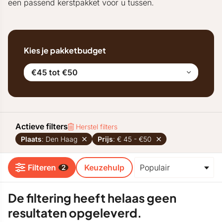
een passend kerstpakket voor u tussen.
Kies je pakketbudget
€45 tot €50
Actieve filters
Herstel filters
Plaats
: Den Haag
Prijs
: € 45 - €50
Filteren
Keuzehulp
2
De filtering heeft helaas geen
resultaten opgeleverd.