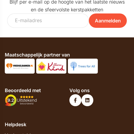
Blijf per e-mail op de hoogte van het laatste nieuws
en de sfeervolste kerstpakketten
Aanmelden
Maatschappelijk partner van
Beoordeeld met
Volg ons
9.2
Uitstekend
beoordeeld
Helpdesk