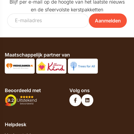
Blijf per e-mail op de hoogte van het laatste nieuws
en de sfeervolste kerstpakketten
Aanmelden
Maatschappelijk partner van
Beoordeeld met
Volg ons
9.2
Uitstekend
beoordeeld
Helpdesk