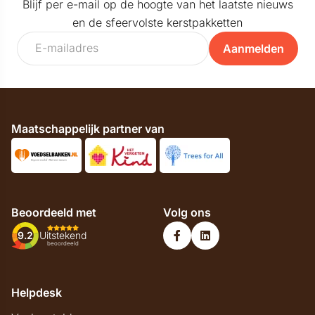
Blijf per e-mail op de hoogte van het laatste nieuws
en de sfeervolste kerstpakketten
Aanmelden
Maatschappelijk partner van
Beoordeeld met
Volg ons
9.2
Uitstekend
beoordeeld
Helpdesk