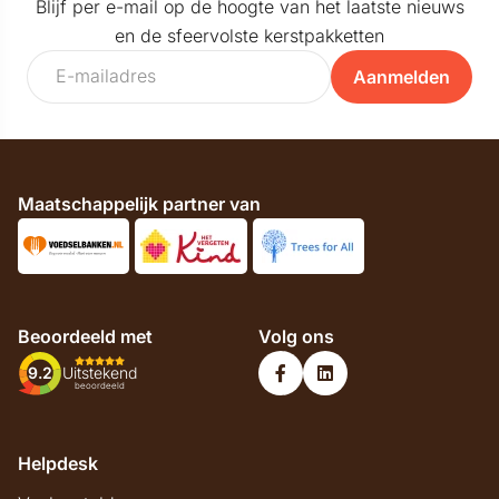
Blijf per e-mail op de hoogte van het laatste nieuws
en de sfeervolste kerstpakketten
Aanmelden
Maatschappelijk partner van
Beoordeeld met
Volg ons
9.2
Uitstekend
beoordeeld
Helpdesk