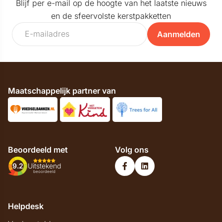
Blijf per e-mail op de hoogte van het laatste nieuws
en de sfeervolste kerstpakketten
Aanmelden
Maatschappelijk partner van
Beoordeeld met
Volg ons
9.2
Uitstekend
beoordeeld
Helpdesk