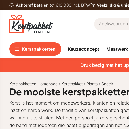
Achteraf betalen
tot €10.000 incl. BTW
Veelzijdig & un
Kerstpakketten
Keuzeconcept
Maatwerk
Druk bezig met het up
Kerstpakketten Homepage
/
Kerstpakket
/
Plaats
/
Sneek
De mooiste kerstpakketten
Kerst is het moment om medewerkers, klanten en relatie
inzet en harde werk. De traditie van kerstpakketten ge
warmte uit te stralen. Met een persoonlijk kerstgeschenk
de band met iedereen die heeft bijgedragen aan het suc