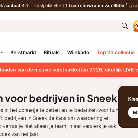
iek aanbod
825+ kerstpakketten
Luxe showroom van 650m²
op a
9
Kerstmarkt
Rituals
Wijnkado
Top 20 collectie
loaden van de nieuwe kerstpakketten 2026, uiterlijk LIVE 
 voor bedrijven in Sneek
Kie
s in het zonnetje te zetten en te bedanken voor hun
M
eft bedrijven in Sneek de kans om waardering en
 verras je niet alleen je team, maar versterk je ook
ces van het jaar.