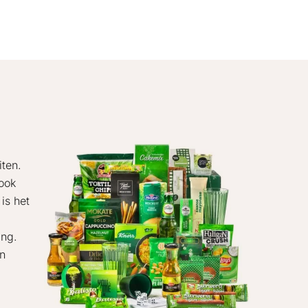
ten.
ook
is het
ing.
en