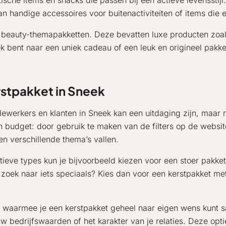
tische items en snacks die passen bij een actieve levensstijl
aan handige accessoires voor buitenactiviteiten of items die 
en beauty-themapakketten. Deze bevatten luxe producten zo
k bent naar een uniek cadeau of een leuk en origineel pakk
rstpakket in Sneek
dewerkers en klanten in Sneek kan een uitdaging zijn, maar 
 budget: door gebruik te maken van de filters op de website
en verschillende thema’s vallen.
eve types kun je bijvoorbeeld kiezen voor een stoer pakket,
zoek naar iets speciaals? Kies dan voor een kerstpakket me
 waarmee je een kerstpakket geheel naar eigen wens kunt sa
w bedrijfswaarden of het karakter van je relaties. Deze opti