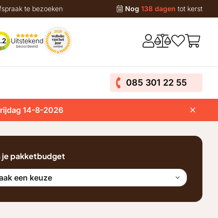
fspraak te bezoeken
Nog
138 dagen
tot kerst
Uitstekend
.2
beoordeeld
085 301 22 55
vrijdag 14-8-2026
s je pakketbudget
aak een keuze