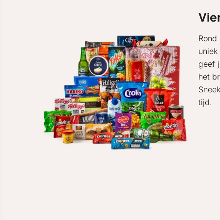
Vie
Rond 
uniek
geef 
het b
Sneek
tijd.