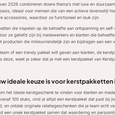
van 2026 combineren stoere thema’s met luxe en duurzaamhe
 basis, ideaal voor mensen die van een actieve levensstijl
 accessoires, waardoor ze functioneel en leuk zijn.
ketten die inspelen op de behoefte aan ontspanning en self
or ze geliefd zijn bij medewerkers en klanten die behoeft
t producten die milieuvriendelijk zijn en bijdragen aan een v
e team of een trendy pakket wilt geven aan klanten, de kers
als deze, weet je zeker dat je met een kerstpakket van Kers
 ideale keuze is voor kerstpakketten 
t om het ideale kerstgeschenk te vinden voor klanten en me
f 100 stuks, vind je altijd een kerstpakket dat past bij jou
 en ontdek originele relatiegeschenken die je team echt ver
tijd een uniek kerstpakket samen dat waardering en persoonlijk