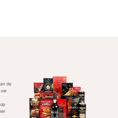
aan de
f uw
 op
ker