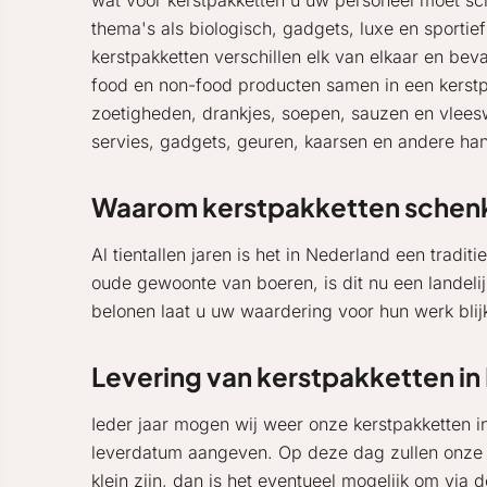
wat voor kerstpakketten u uw personeel moet sc
thema's als biologisch, gadgets, luxe en sporti
kerstpakketten verschillen elk van elkaar en bev
food en non-food producten samen in een kerstpa
zoetigheden, drankjes, soepen, sauzen en vlees
servies, gadgets, geuren, kaarsen en andere ha
Waarom kerstpakketten schen
Al tientallen jaren is het in Nederland een tradi
oude gewoonte van boeren, is dit nu een landeli
belonen laat u uw waardering voor hun werk blijk
Levering van kerstpakketten in
Ieder jaar mogen wij weer onze kerstpakketten in 
leverdatum aangeven. Op deze dag zullen onze er
klein zijn, dan is het eventueel mogelijk om via 