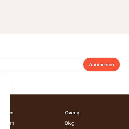
Aanmelden
emeen
Overig
wroom
Blog