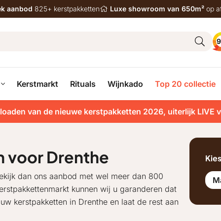
iek aanbod
825+ kerstpakketten
Luxe showroom van 650m²
op a
9
Kerstmarkt
Rituals
Wijnkado
Top 20 collectie
loaden van de nieuwe kerstpakketten 2026, uiterlijk LIVE 
n voor Drenthe
Kie
Bekijk dan ons aanbod met wel meer dan 800
M
 kerstpakkettenmarkt kunnen wij u garanderen dat
 uw kerstpakketten in Drenthe en laat de rest aan