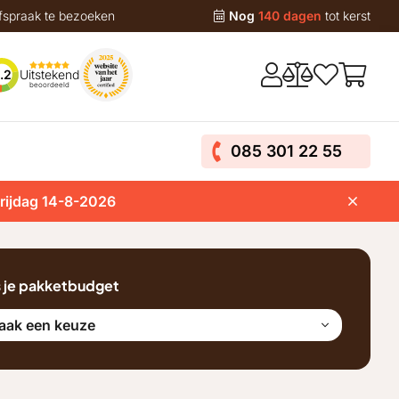
fspraak te bezoeken
Nog
140 dagen
tot kerst
Uitstekend
.2
beoordeeld
085 301 22 55
vrijdag 14-8-2026
s je pakketbudget
aak een keuze