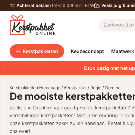
Achteraf betalen
tot €10.000 incl. BTW
Veelzijdig & un
Kerstpakketten
Keuzeconcept
Maatwerk
Druk bezig met het up
Kerstpakketten Homepage
/
Kerstpakket
/
Regio
/
Drenthe
De mooiste kerstpakkette
Zoekt u in Drenthe naar goedgevulde kerstpakketten? 
verschillende kerstpakketten! Met jaren ervaring in de
onze kerstpakketten zeker zullen aanslaan. Bestel tijdig
ons over!