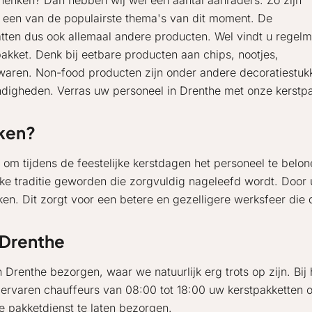
henken? Dan hebben wij wel een aantal aanraders. Zo zijn
ef een van de populairste thema's van dit moment. De
atten dus ook allemaal andere producten. Wel vindt u regelm
kket. Denk bij eetbare producten aan chips, nootjes,
waren. Non-food producten zijn onder andere decoratiestuk
ndigheden. Verras uw personeel in Drenthe met onze kerstpa
ken?
tie om tijdens de feestelijke kerstdagen het personeel te bel
jke traditie geworden die zorgvuldig nageleefd wordt. Door 
en. Dit zorgt voor een betere en gezelligere werksfeer die 
 Drenthe
Drenthe bezorgen, waar we natuurlijk erg trots op zijn. Bij 
varen chauffeurs van 08:00 tot 18:00 uw kerstpakketten op 
de pakketdienst te laten bezorgen.