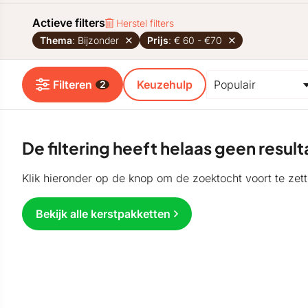
Actieve filters
Herstel filters
Thema
: Bijzonder
Prijs
: € 60 - €70
Filteren
Keuzehulp
2
De filtering heeft helaas geen resu
Klik hieronder op de knop om de zoektocht voort te zett
Bekijk alle kerstpakketten