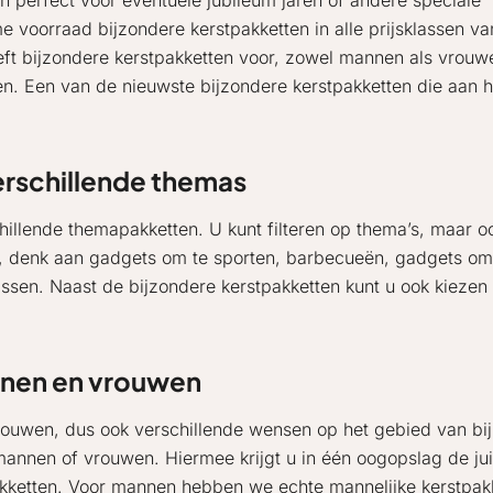
jn perfect voor eventuele jubileum jaren of andere speciale
 voorraad bijzondere kerstpakketten in alle prijsklassen va
eeft bijzondere kerstpakketten voor, zowel mannen als vrouw
. Een van de nieuwste bijzondere kerstpakketten die aan h
erschillende themas
schillende themapakketten. U kunt filteren op thema’s, maar
r, denk aan gadgets om te sporten, barbecueën, gadgets om
rassen. Naast de bijzondere kerstpakketten kunt u ook kieze
nnen en vrouwen
rouwen, dus ook verschillende wensen op het gebied van bij
mannen of vrouwen. Hiermee krijgt u in één oogopslag de ju
pakketten. Voor mannen hebben we echte mannelijke kerstpa