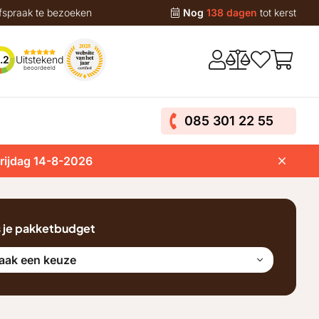
fspraak te bezoeken
Nog
138 dagen
tot kerst
Uitstekend
.2
beoordeeld
085 301 22 55
vrijdag 14-8-2026
s je pakketbudget
aak een keuze