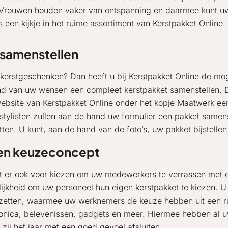
. Vrouwen houden vaker van ontspanning en daarmee kunt u
 een kijkje in het ruime assortiment van Kerstpakket Online.
 samenstellen
 kerstgeschenken? Dan heeft u bij Kerstpakket Online de mog
nd van uw wensen een compleet kerstpakket samenstellen. D
website van Kerstpakket Online onder het kopje Maatwerk ee
ylisten zullen aan de hand uw formulier een pakket samenste
ten. U kunt, aan de hand van de foto’s, uw pakket bijstelle
en keuzeconcept
t er ook voor kiezen om uw medewerkers te verrassen met e
ijkheid om uw personeel hun eigen kerstpakket te kiezen. U
 zetten, waarmee uw werknemers de keuze hebben uit een ru
ronica, belevenissen, gadgets en meer. Hiermee hebben a
 zij het jaar met een goed gevoel afsluiten.