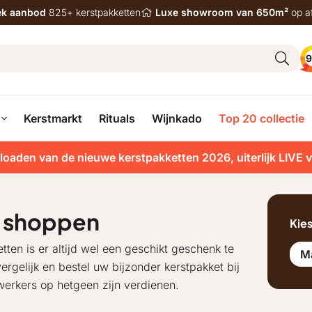
iek aanbod
825+ kerstpakketten
Luxe showroom van 650m²
op a
9
Kerstmarkt
Rituals
Wijnkado
Top 20 collectie
loaden van de nieuwe kerstpakketten 2026, uiterlijk LIVE 
n shoppen
Kie
en is er altijd wel een geschikt geschenk te
M
ergelijk en bestel uw bijzonder kerstpakket bij
erkers op hetgeen zijn verdienen.