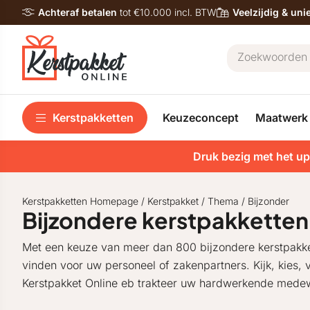
Achteraf betalen
tot €10.000 incl. BTW
Veelzijdig & un
Kerstpakketten
Keuzeconcept
Maatwerk
Druk bezig met het up
Kerstpakketten Homepage
/
Kerstpakket
/
Thema
/
Bijzonder
Bijzondere kerstpakkette
Met een keuze van meer dan 800 bijzondere kerstpakkett
vinden voor uw personeel of zakenpartners. Kijk, kies, v
Kerstpakket Online eb trakteer uw hardwerkende medew