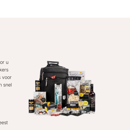
or u
kers
s voor
n snel
eest