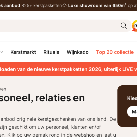
iek aanbod
825+ kerstpakketten
Luxe showroom van 650m²
op a
9
Kerstmarkt
Rituals
Wijnkado
Top 20 collectie
loaden van de nieuwe kerstpakketten 2026, uiterlijk LIVE 
ken
oneel, relaties en
Kie
M
 aanbod originele kerstgeschenken van ons land. De
 zijn geschikt om uw personeel, klanten en/of
ten. Kijk op uw gemak rond in de webshop en laat u