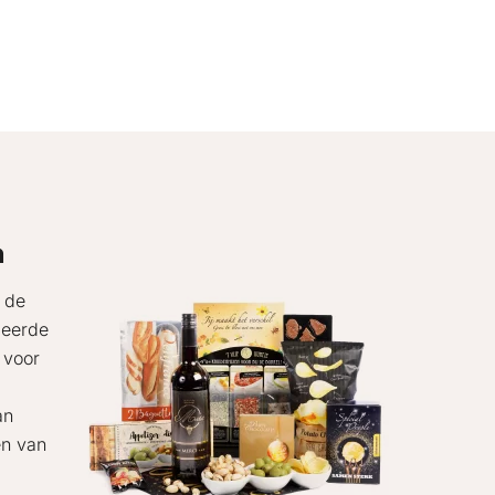
n
 de
deerde
 voor
an
en van