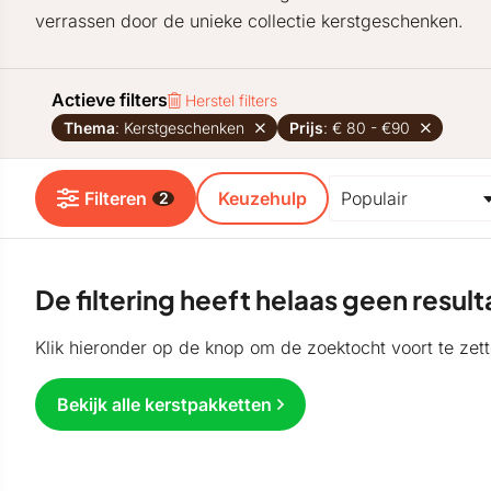
verrassen door de unieke collectie kerstgeschenken.
Actieve filters
Herstel filters
Thema
: Kerstgeschenken
Prijs
: € 80 - €90
Filteren
Keuzehulp
2
De filtering heeft helaas geen resu
Klik hieronder op de knop om de zoektocht voort te zett
Bekijk alle kerstpakketten