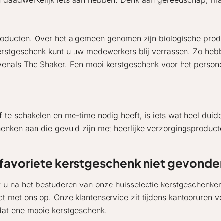
 daadwerkelijk iets aan hebben. Denk aan gereedschap, maa
ucten. Over het algemeen genomen zijn biologische product
erstgeschenk kunt u uw medewerkers blij verrassen. Zo heb
evenals The Shaker. Een mooi kerstgeschenk voor het perso
f te schakelen en me-time nodig heeft, is iets wat heel duide
henken aan die gevuld zijn met heerlijke verzorgingsproduc
favoriete kerstgeschenk niet gevonde
 u na het bestuderen van onze huisselectie kerstgeschenk
ct met ons op. Onze klantenservice zit tijdens kantooruren 
dat ene mooie kerstgeschenk.