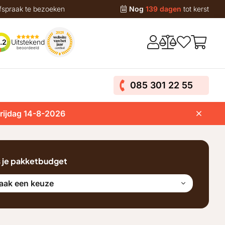
fspraak te bezoeken
Nog
139 dagen
tot kerst
Uitstekend
.2
beoordeeld
085 301 22 55
vrijdag 14-8-2026
s je pakketbudget
aak een keuze