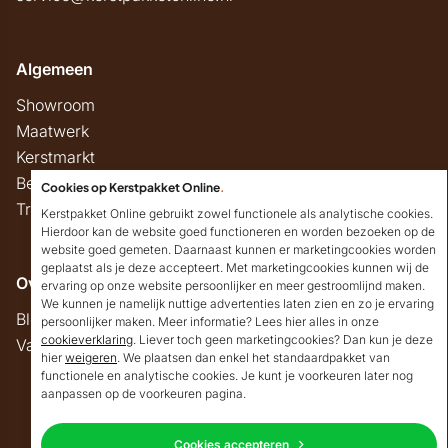
Algemeen
Showroom
Maatwerk
Kerstmarkt
Belastingregels
Cookies op Kerstpakket Online
.
Track & Trace
Kerstpakket Online gebruikt zowel functionele als analytische cookies.
Hierdoor kan de website goed functioneren en worden bezoeken op de
website goed gemeten. Daarnaast kunnen er marketingcookies worden
geplaatst als je deze accepteert. Met marketingcookies kunnen wij de
Overig
ervaring op onze website persoonlijker en meer gestroomlijnd maken.
We kunnen je namelijk nuttige advertenties laten zien en zo je ervaring
Blog
persoonlijker maken. Meer informatie? Lees hier alles in onze
cookieverklaring
. Liever toch geen marketingcookies? Dan kun je deze
Vacatures
hier
weigeren
. We plaatsen dan enkel het standaardpakket van
Goedendag!
functionele en analytische cookies. Je kunt je voorkeuren later nog
Mocht ik je ergens mee
aanpassen op de voorkeuren pagina.
kunnen helpen, dan
Copyright © 2026 Kerstpakket Online
verneem ik dat graag.
Cookies accepteren