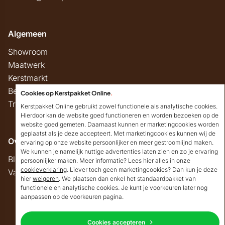
Algemeen
Showroom
Maatwerk
Kerstmarkt
Belastingregels
Cookies op Kerstpakket Online
.
Track & Trace
Kerstpakket Online gebruikt zowel functionele als analytische cookies.
Hierdoor kan de website goed functioneren en worden bezoeken op de
website goed gemeten. Daarnaast kunnen er marketingcookies worden
geplaatst als je deze accepteert. Met marketingcookies kunnen wij de
Overig
ervaring op onze website persoonlijker en meer gestroomlijnd maken.
We kunnen je namelijk nuttige advertenties laten zien en zo je ervaring
Blog
persoonlijker maken. Meer informatie? Lees hier alles in onze
cookieverklaring
. Liever toch geen marketingcookies? Dan kun je deze
Vacatures
hier
weigeren
. We plaatsen dan enkel het standaardpakket van
Goedendag!
functionele en analytische cookies. Je kunt je voorkeuren later nog
Mocht ik je ergens mee
aanpassen op de voorkeuren pagina.
kunnen helpen, dan
Copyright © 2026 Kerstpakket Online
verneem ik dat graag.
Cookies accepteren