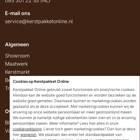
085 301 22 55 (NL)
E-mail ons
service@kerstpakketonline.nl
Algemeen
Showroom
Maatwerk
Kerstmarkt
Belastingregels
Cookies op Kerstpakket Online
.
Track & Trace
Kerstpakket Online gebruikt zowel functionele als analytische cookies.
Hierdoor kan de website goed functioneren en worden bezoeken op de
website goed gemeten. Daarnaast kunnen er marketingcookies worden
geplaatst als je deze accepteert. Met marketingcookies kunnen wij de
Overig
ervaring op onze website persoonlijker en meer gestroomlijnd maken.
We kunnen je namelijk nuttige advertenties laten zien en zo je ervaring
Blog
persoonlijker maken. Meer informatie? Lees hier alles in onze
cookieverklaring
. Liever toch geen marketingcookies? Dan kun je deze
Vacatures
hier
weigeren
. We plaatsen dan enkel het standaardpakket van
Goedendag!