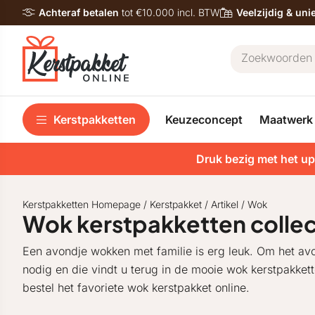
Achteraf betalen
tot €10.000 incl. BTW
Veelzijdig & un
Kerstpakketten
Keuzeconcept
Maatwerk
Druk bezig met het up
Kerstpakketten Homepage
/
Kerstpakket
/
Artikel
/
Wok
Wok kerstpakketten collec
Een avondje wokken met familie is erg leuk. Om het avon
nodig en die vindt u terug in de mooie wok kerstpakket
bestel het favoriete wok kerstpakket online.