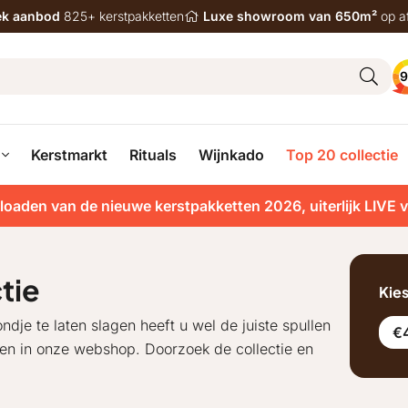
iek aanbod
825+ kerstpakketten
Luxe showroom van 650m²
op a
9
Kerstmarkt
Rituals
Wijnkado
Top 20 collectie
loaden van de nieuwe kerstpakketten 2026, uiterlijk LIVE 
tie
Kie
dje te laten slagen heeft u wel de juiste spullen
€
ten in onze webshop. Doorzoek de collectie en