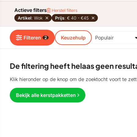
Actieve filters
Herstel filters
Artikel
: Wok
Prijs
: € 40 - €45
Filteren
Keuzehulp
2
De filtering heeft helaas geen resu
Klik hieronder op de knop om de zoektocht voort te zett
Bekijk alle kerstpakketten