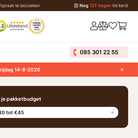
fspraak te bezoeken
Nog
137 dagen
tot kerst
Uitstekend
.2
beoordeeld
085 301 22 55
vrijdag 14-8-2026
s je pakketbudget
40 tot €45