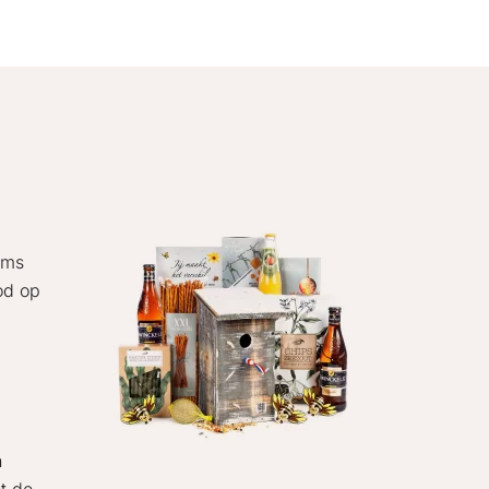
ems
bod op
n