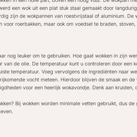
e bakken in een holle pan, boven een hoog vuur. De wokpan me
werd een wok uit een plat stuk staal gemaakt door langduri
dig zijn de wokpannen van roestvrijstaal of aluminium. De 
n voor roerbakken, maar ook om voedsel te braden, stoven, 
ar nog leuker om te gebruiken. Hoe gaat wokken in zijn wer
ur van de olie. De temperatuur kunt u controleren door een k
e juiste temperatuur. Voeg vervolgens de ingrediënten naar w
vrijkomende vocht meteen. Hierdoor blijven de smaak en de
digdheden voor een heerlijk wokavondje. Denk aan kruiden, o
kken? Bij wokken worden minimale vetten gebruikt, dus de
geven.