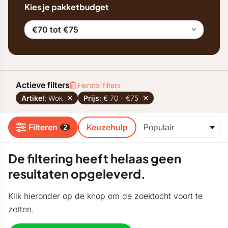
Kies je pakketbudget
€70 tot €75
Actieve filters
Herstel filters
Artikel
: Wok
Prijs
: € 70 - €75
Filteren
Keuzehulp
2
De filtering heeft helaas geen
resultaten opgeleverd.
Klik hieronder op de knop om de zoektocht voort te
zetten.