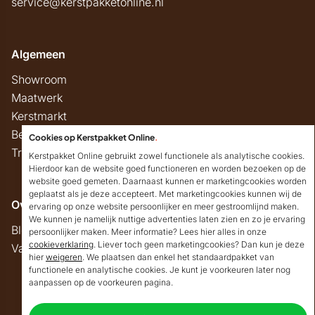
service@kerstpakketonline.nl
Algemeen
Showroom
Maatwerk
Kerstmarkt
Belastingregels
Cookies op Kerstpakket Online
.
Track & Trace
Kerstpakket Online gebruikt zowel functionele als analytische cookies.
Hierdoor kan de website goed functioneren en worden bezoeken op de
website goed gemeten. Daarnaast kunnen er marketingcookies worden
geplaatst als je deze accepteert. Met marketingcookies kunnen wij de
Overig
ervaring op onze website persoonlijker en meer gestroomlijnd maken.
We kunnen je namelijk nuttige advertenties laten zien en zo je ervaring
Blog
persoonlijker maken. Meer informatie? Lees hier alles in onze
cookieverklaring
. Liever toch geen marketingcookies? Dan kun je deze
Vacatures
hier
weigeren
. We plaatsen dan enkel het standaardpakket van
Goedendag!
functionele en analytische cookies. Je kunt je voorkeuren later nog
Mocht ik je ergens mee
aanpassen op de voorkeuren pagina.
kunnen helpen, dan
Copyright © 2026 Kerstpakket Online
verneem ik dat graag.