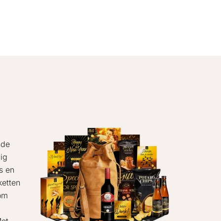
nde
ig
s en
ketten
 om