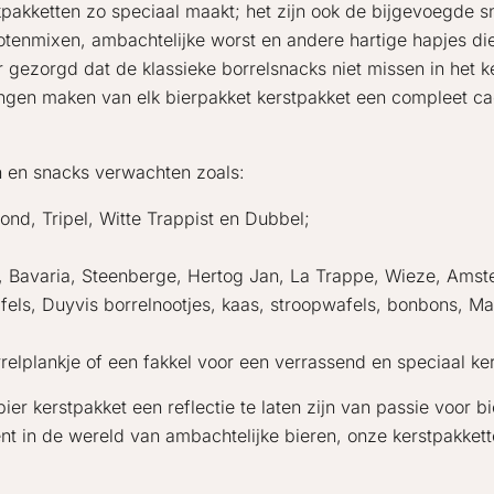
nkpakketten zo speciaal maakt; het zijn ook de bijgevoegde 
e notenmixen, ambachtelijke worst en andere hartige hapjes 
 gezorgd dat de klassieke borrelsnacks niet missen in het ke
ngen maken van elk bierpakket kerstpakket een compleet cad
en en snacks verwachten zoals:
ond, Tripel, Witte Trappist en Dubbel;
 Bavaria, Steenberge, Hertog Jan, La Trappe, Wieze, Amste
afels, Duyvis borrelnootjes, kaas, stroopwafels, bonbons, M
rrelplankje of een fakkel voor een verrassend en speciaal ke
ier kerstpakket een reflectie te laten zijn van passie voor bi
t in de wereld van ambachtelijke bieren, onze kerstpakkette