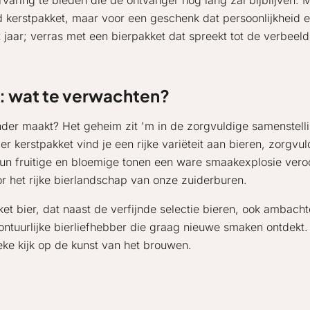
varing te bieden die de ontvanger nog lang zal bijblijven. 
rd kerstpakket, maar voor een geschenk dat persoonlijkheid 
 jaar; verras met een bierpakket dat spreekt tot de verbeeld
n: wat te verwachten?
der maakt? Het geheim zit 'm in de zorgvuldige samenstelli
bier kerstpakket vind je een rijke variëteit aan bieren, zor
un fruitige en bloemige tonen een ware smaakexplosie veroo
r het rijke bierlandschap van onze zuiderburen.
t bier, dat naast de verfijnde selectie bieren, ook ambacht
ntuurlijke bierliefhebber die graag nieuwe smaken ontdekt. E
ieke kijk op de kunst van het brouwen.