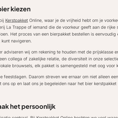
ier kiezen
bij
Kerstpakket
Online, waar je de vrijheid hebt om je voorkeu
erij La Trappe of iemand die de voorkeur geeft aan de rijke
doen. Het proces van een bierpakket bestellen is eenvoudig
 kunt navigeren.
ier adviseren wij om rekening te houden met de prijsklasse en
 collega of zakelijke relatie, de diversiteit in onze selecti
okale brouwsels, elk pakket is samengesteld met oog voor kwa
s de feestdagen. Daarom streven we ernaar om niet alleen een
ns op en laat ons je begeleiden naar het bier kerstpakket 
ak het persoonlijk
isatie centraal. Bij Kerstpakket Online hechten we veel waa