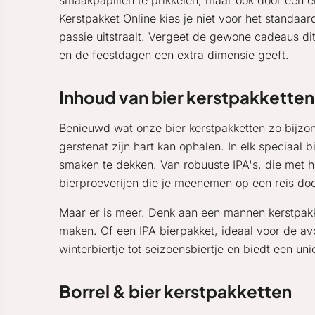
smaakpapillen te prikkelen, maar ook door een er
Kerstpakket Online kies je niet voor het standaa
passie uitstraalt. Vergeet de gewone cadeaus dit
en de feestdagen een extra dimensie geeft.
Inhoud van bier kerstpakkette
Benieuwd wat onze bier kerstpakketten zo bijzon
gerstenat zijn hart kan ophalen. In elk speciaal 
smaken te dekken. Van robuuste IPA's, die met h
bierproeverijen die je meenemen op een reis doo
Maar er is meer. Denk aan een mannen kerstpakke
maken. Of een IPA bierpakket, ideaal voor de avo
winterbiertje tot seizoensbiertje en biedt een un
Borrel & bier kerstpakketten