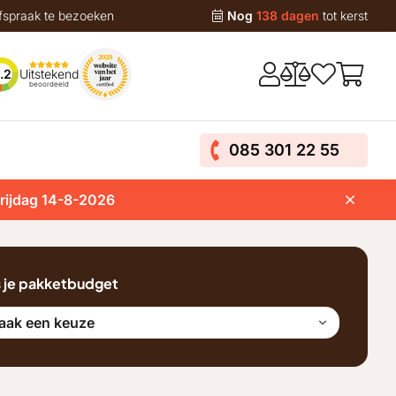
fspraak te bezoeken
Nog
138 dagen
tot kerst
Uitstekend
.2
beoordeeld
085 301 22 55
vrijdag 14-8-2026
s je pakketbudget
aak een keuze