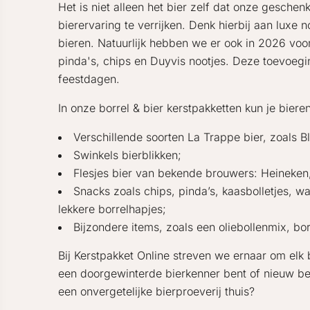
Het is niet alleen het bier zelf dat onze gesche
bierervaring te verrijken. Denk hierbij aan lux
bieren. Natuurlijk hebben we er ook in 2026 voor
pinda's, chips en Duyvis nootjes. Deze toevoegi
feestdagen.
In onze borrel & bier kerstpakketten kun je bier
Verschillende soorten La Trappe bier, zoals Bl
Swinkels bierblikken;
Flesjes bier van bekende brouwers: Heineken,
Snacks zoals chips, pinda’s, kaasbolletjes, w
lekkere borrelhapjes;
Bijzondere items, zoals een oliebollenmix, bo
Bij Kerstpakket Online streven we ernaar om elk b
een doorgewinterde bierkenner bent of nieuw ben
een onvergetelijke bierproeverij thuis?