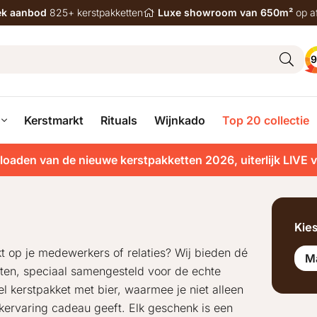
iek aanbod
825+ kerstpakketten
Luxe showroom van 650m²
op a
9
Kerstmarkt
Rituals
Wijnkado
Top 20 collectie
loaden van de nieuwe kerstpakketten 2026, uiterlijk LIVE 
Kie
t op je medewerkers of relaties? Wij bieden dé
M
tten, speciaal samengesteld voor de echte
eel kerstpakket met bier, waarmee je niet alleen
kervaring cadeau geeft. Elk geschenk is een