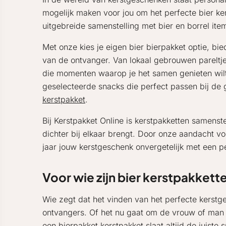
mogelijk maken voor jou om het perfecte bier ker
uitgebreide samenstelling met bier en borrel ite
Met onze kies je eigen bier bierpakket optie, bi
van de ontvanger. Van lokaal gebrouwen pareltjes 
die momenten waarop je het samen genieten wilt 
geselecteerde snacks die perfect passen bij de
kerstpakket
.
Bij Kerstpakket Online is kerstpakketten samenst
dichter bij elkaar brengt. Door onze aandacht vo
jaar jouw kerstgeschenk onvergetelijk met een pers
Voor wie zijn bier kerstpakkett
Wie zegt dat het vinden van het perfecte kerstg
ontvangers. Of het nu gaat om de vrouw of man d
een bierpakket kerstpakket slaat altijd de juiste s