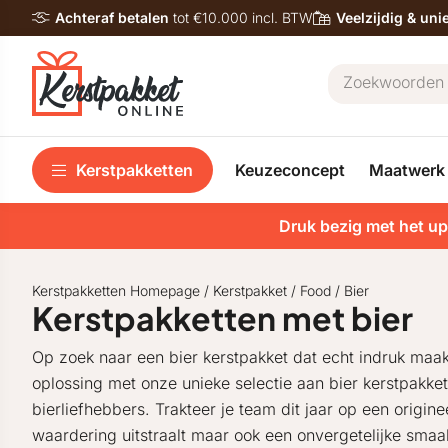
Achteraf betalen
tot €10.000 incl. BTW
Veelzijdig & un
Kerstpakketten
Keuzeconcept
Maatwerk
Druk bezig met het up
Kerstpakketten Homepage
/
Kerstpakket
/
Food
/
Bier
Kerstpakketten met bier
Op zoek naar een bier kerstpakket dat echt indruk maak
oplossing met onze unieke selectie aan bier kerstpakke
bierliefhebbers. Trakteer je team dit jaar op een origin
waardering uitstraalt maar ook een onvergetelijke smaa