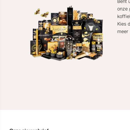
Bent 
onze
koffi
Kies 
meer 