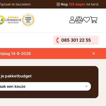
fspraak te bezoeken
Nog
139 dagen
tot kerst
Uitstekend
.2
beoordeeld
085 301 22 55
vrijdag 14-8-2026
s je pakketbudget
aak een keuze