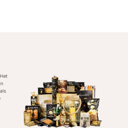
 Het
in
als
e