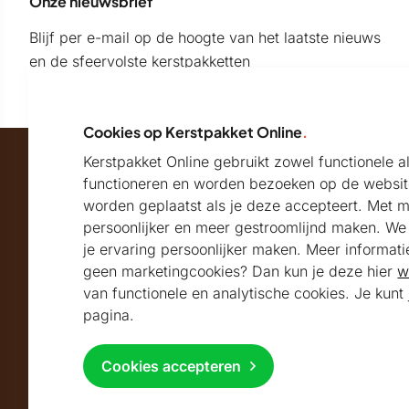
Onze nieuwsbrief
Blijf per e-mail op de hoogte van het laatste nieuws
en de sfeervolste kerstpakketten
Cookies op Kerstpakket Online
.
Kerstpakket Online gebruikt zowel functionele 
Maatschappelijk partner van
functioneren en worden bezoeken op de websit
worden geplaatst als je deze accepteert. Met 
persoonlijker en meer gestroomlijnd maken. We k
Beoordeeld met
je ervaring persoonlijker maken. Meer informati
geen marketingcookies? Dan kun je deze hier
w
9.2
Uitstekend
beoordeeld
van functionele en analytische cookies. Je kun
Volg ons
pagina.
Cookies accepteren