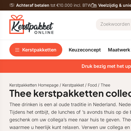
Achteraf betalen
tot €10.000 incl. BTW
Veelzijdig & un
Kerstpakketten
Keuzeconcept
Maatwerk
Druk bezig met het up
Kerstpakketten Homepage
/
Kerstpakket
/
Food
/
Thee
Thee kerstpakketten colle
Thee drinken is een al oude traditie in Nederland. Ned
Tijdens het ontbijt, de lunches of ’s avonds thuis op de
geschenk om uw collega’s mee naar huis te geven. The
waarmee u heerlijk kunt relaxen. Verwen uw collega en 