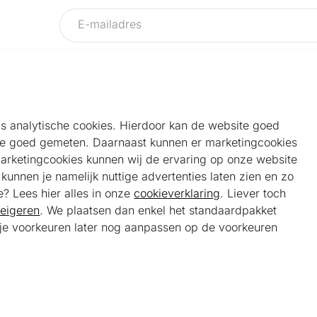
als analytische cookies. Hierdoor kan de website goed
e goed gemeten. Daarnaast kunnen er marketingcookies
Helpdesk
Alg
marketingcookies kunnen wij de ervaring op onze website
Veelgestelde vragen
Sho
unnen je namelijk nuttige advertenties laten zien en zo
Klantenservice
Maa
e? Lees hier alles in onze
cookieverklaring
. Liever toch
Ker
eigeren
. We plaatsen dan enkel het standaardpakket
Bel ons
Bela
t je voorkeuren later nog aanpassen op de voorkeuren
085 301 22 55 (NL)
Tra
E-mail ons
service@kerstpakketonline.nl