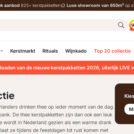
iek aanbod
825+ kerstpakketten
Luxe showroom van 650m²
op a
9
Kerstmarkt
Rituals
Wijnkado
Top 20 collectie
loaden van de nieuwe kerstpakketten 2026, uiterlijk LIVE 
ctie
Kie
erlanders drinken thee op ieder moment van de dag.
M
 bank. De thee kerstpakketten zijn dan ook een leuk
e wordt in Nederland gezien als een warme drank
laat ze tijdens de feestdagen tot rust komen met