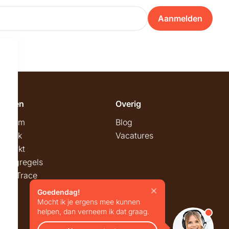
Aanmelden
emeen
Overig
wroom
Blog
twerk
Vacatures
stmarkt
stingregels
ck & Trace
Goedendag!
Mocht ik je ergens mee kunnen
helpen, dan verneem ik dat graag.