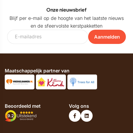
Onze nieuwsbrief
Blijf per e-mail op de hoogte van het laatste nieuws
en de sfeervolste kerstpakketten
Aanmelden
Maatschappelijk partner van
Beoordeeld met
Volg ons
9.2
Uitstekend
beoordeeld