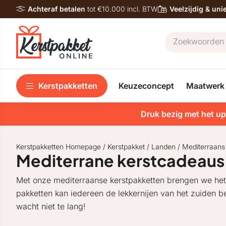
Achteraf betalen
tot €10.000 incl. BTW
Veelzijdig & un
Kerstpakketten
Keuzeconcept
Maatwerk
Druk bezig met het up
Kerstpakketten Homepage
/
Kerstpakket
/
Landen
/
Mediterraans
Mediterrane kerstcadeaus
Met onze mediterraanse kerstpakketten brengen we het 
pakketten kan iedereen de lekkernijen van het zuiden b
wacht niet te lang!