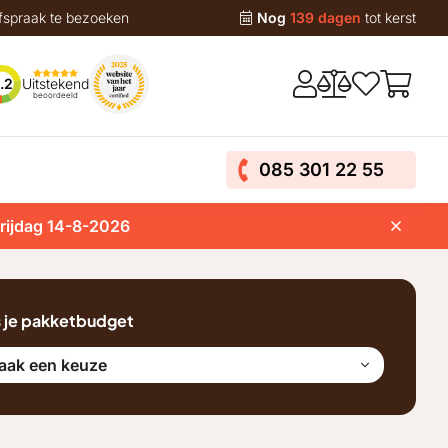
fspraak te bezoeken
Nog
139 dagen
tot kerst
Uitstekend
.2
beoordeeld
085 301 22 55
vrijdag 14-8-2026
s je pakketbudget
aak een keuze