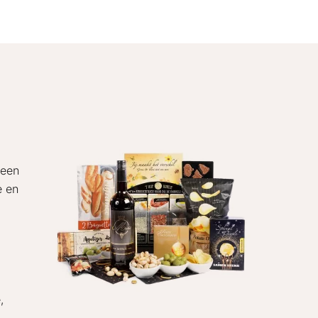
 een
e en
,