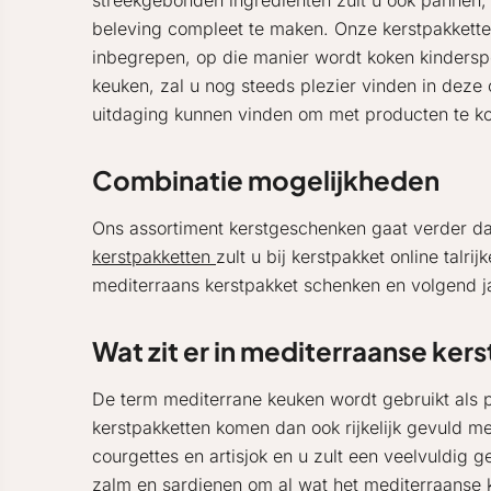
streekgebonden ingrediënten zult u ook pannen,
beleving compleet te maken. Onze kerstpakkett
inbegrepen, op die manier wordt koken kindersp
keuken, zal u nog steeds plezier vinden in deze
uitdaging kunnen vinden om met producten te kok
Combinatie mogelijkheden
Ons assortiment kerstgeschenken gaat verder da
kerstpakketten
zult u bij kerstpakket online talr
mediterraans kerstpakket schenken en volgend ja
Wat zit er in mediterraanse ke
De term mediterrane keuken wordt gebruikt als 
kerstpakketten komen dan ook rijkelijk gevuld me
courgettes en artisjok en u zult een veelvuldig 
zalm en sardienen om al wat het mediterraanse 