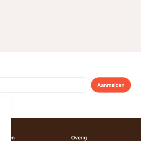
Aanmelden
emeen
Overig