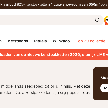
iek aanbod
825+ kerstpakketten
Luxe showroom van 650m²
op a
9
Kerstmarkt
Rituals
Wijnkado
Top 20 collectie
loaden van de nieuwe kerstpakketten 2026, uiterlijk LIVE 
Kie
middellands zeegebied tot bij u in huis. Met deze
M
ereiden. Deze kerstpakketten zijn erg populair dus