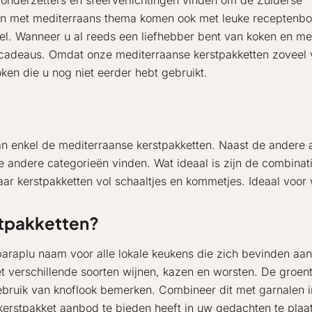
 onderzetters en sfeerverlichtingen vinden om de Zuiderse
en met mediterraans thema komen ook met leuke receptenb
el. Wanneer u al reeds een liefhebber bent van koken en m
 cadeaus. Omdat onze mediterraanse kerstpakketten zoveel va
en die u nog niet eerder hebt gebruikt.
n enkel de mediterraanse kerstpakketten. Naast de andere 
ijke andere categorieën vinden. Wat ideaal is zijn de combinat
ar kerstpakketten vol schaaltjes en kommetjes. Ideaal voor
rstpakketten?
paraplu naam voor alle lokale keukens die zich bevinden a
t verschillende soorten wijnen, kazen en worsten. De groent
gebruik van knoflook bemerken. Combineer dit met garnalen in
kerstpakket aanbod te bieden heeft in uw gedachten te plaa