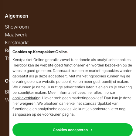
Algemeen
Showroom
Maatwerk
Kerstmarkt
Belastingregels
Cookies op Kerstpakket Online
.
Track & Trace
Kerstpakket Online gebruikt zowel functionele als analytische cookies.
Hierdoor kan de website goed functioneren en worden bezoeken op de
website goed gemeten. Daarnaast kunnen er marketingcookies worden
geplaatst als je deze accepteert. Met marketingcookies kunnen wij de
Overig
ervaring op onze website persoonlijker en meer gestroomlijnd maken.
We kunnen je namelijk nuttige advertenties laten zien en zo je ervaring
Blog
persoonlijker maken. Meer informatie? Lees hier alles in onze
cookieverklaring
. Liever toch geen marketingcookies? Dan kun je deze
Vacatures
hier
weigeren
. We plaatsen dan enkel het standaardpakket van
Goedendag!
functionele en analytische cookies. Je kunt je voorkeuren later nog
Mocht ik je ergens mee
aanpassen op de voorkeuren pagina.
kunnen helpen, dan
Copyright © 2026 Kerstpakket Online
verneem ik dat graag.
Cookies accepteren
Neem contact op