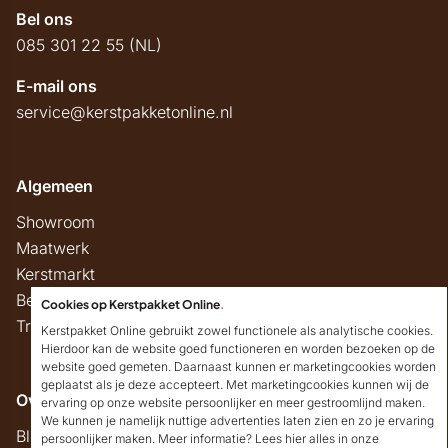
Bel ons
085 301 22 55 (NL)
E-mail ons
service@kerstpakketonline.nl
Algemeen
Showroom
Maatwerk
Kerstmarkt
Belastingregels
Cookies op Kerstpakket Online
.
Track & Trace
Kerstpakket Online gebruikt zowel functionele als analytische cookies.
Hierdoor kan de website goed functioneren en worden bezoeken op de
website goed gemeten. Daarnaast kunnen er marketingcookies worden
geplaatst als je deze accepteert. Met marketingcookies kunnen wij de
Overig
ervaring op onze website persoonlijker en meer gestroomlijnd maken.
We kunnen je namelijk nuttige advertenties laten zien en zo je ervaring
Blog
persoonlijker maken. Meer informatie? Lees hier alles in onze