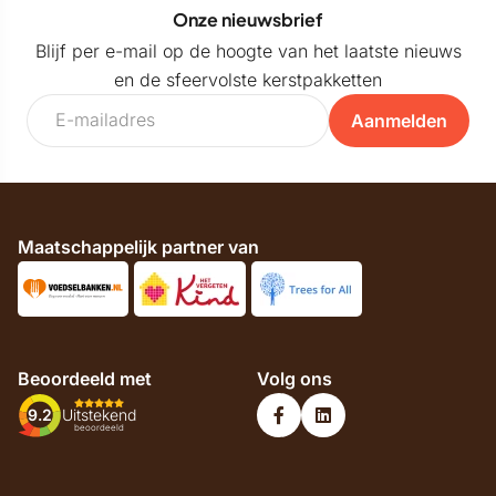
Onze nieuwsbrief
Blijf per e-mail op de hoogte van het laatste nieuws
en de sfeervolste kerstpakketten
Aanmelden
Maatschappelijk partner van
Beoordeeld met
Volg ons
9.2
Uitstekend
beoordeeld