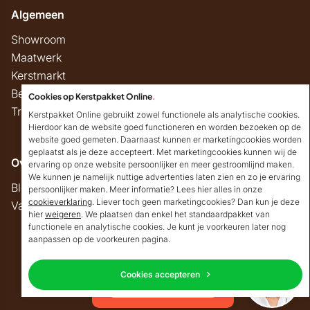
Algemeen
Showroom
Maatwerk
Kerstmarkt
Belastingregels
Cookies op Kerstpakket Online
.
Track & Trace
Kerstpakket Online gebruikt zowel functionele als analytische cookies.
Hierdoor kan de website goed functioneren en worden bezoeken op de
website goed gemeten. Daarnaast kunnen er marketingcookies worden
geplaatst als je deze accepteert. Met marketingcookies kunnen wij de
Overig
ervaring op onze website persoonlijker en meer gestroomlijnd maken.
We kunnen je namelijk nuttige advertenties laten zien en zo je ervaring
Blog
persoonlijker maken. Meer informatie? Lees hier alles in onze
cookieverklaring
. Liever toch geen marketingcookies? Dan kun je deze
Vacatures
hier
weigeren
. We plaatsen dan enkel het standaardpakket van
Goedendag!
functionele en analytische cookies. Je kunt je voorkeuren later nog
Mocht ik je ergens mee
aanpassen op de voorkeuren pagina.
kunnen helpen, dan
Copyright © 2026 Kerstpakket Online
verneem ik dat graag.
Cookies accepteren
Neem contact op
Privacy
Algemene voorwaarden
Disclaimer
Sitemap