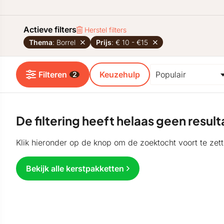
Actieve filters
Herstel filters
Thema
: Borrel
Prijs
: € 10 - €15
Filteren
Keuzehulp
2
De filtering heeft helaas geen resu
Klik hieronder op de knop om de zoektocht voort te zett
Bekijk alle kerstpakketten