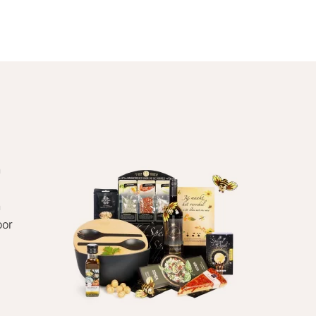
n
n
oor