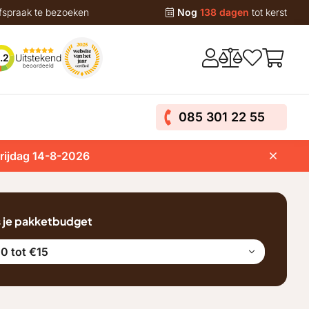
fspraak te bezoeken
Nog
138 dagen
tot kerst
Uitstekend
.2
beoordeeld
085 301 22 55
vrijdag 14-8-2026
s je pakketbudget
0 tot €15