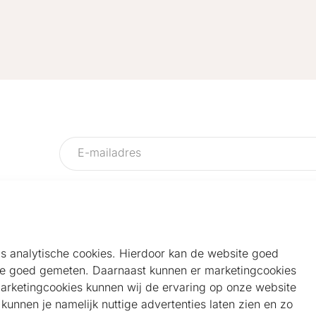
als analytische cookies. Hierdoor kan de website goed
e goed gemeten. Daarnaast kunnen er marketingcookies
Helpdesk
Alg
marketingcookies kunnen wij de ervaring op onze website
Veelgestelde vragen
Sho
unnen je namelijk nuttige advertenties laten zien en zo
Klantenservice
Maa