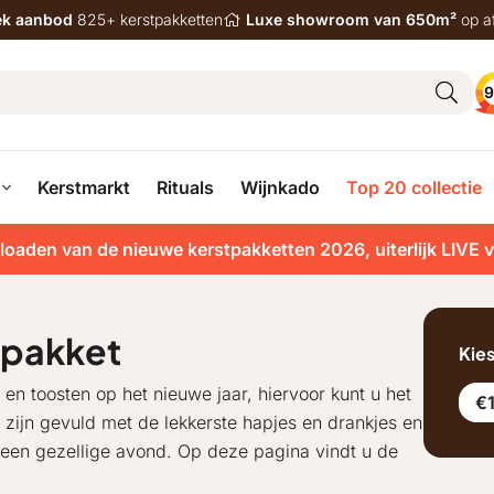
iek aanbod
825+ kerstpakketten
Luxe showroom van 650m²
op a
9
Kerstmarkt
Rituals
Wijnkado
Top 20 collectie
loaden van de nieuwe kerstpakketten 2026, uiterlijk LIVE 
tpakket
Kie
 en toosten op het nieuwe jaar, hiervoor kunt u het
€1
n zijn gevuld met de lekkerste hapjes en drankjes en
r een gezellige avond. Op deze pagina vindt u de