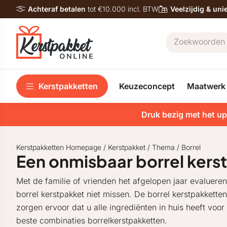
Achteraf betalen
tot €10.000 incl. BTW
Veelzijdig & un
Kerstpakketten
Keuzeconcept
Maatwerk
Druk bezig met het up
Kerstpakketten Homepage
/
Kerstpakket
/
Thema
/
Borrel
Een onmisbaar borrel kers
Met de familie of vrienden het afgelopen jaar evalueren
borrel kerstpakket niet missen. De borrel kerstpakkette
zorgen ervoor dat u alle ingrediënten in huis heeft voo
beste combinaties borrelkerstpakketten.