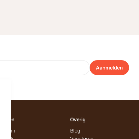
Aanmelden
emeen
Overig
wroom
Blog
twerk
Vacatures