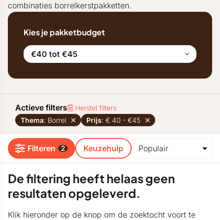
combinaties borrelkerstpakketten.
Kies je pakketbudget
€40 tot €45
Actieve filters
Herstel filters
Thema
: Borrel
Prijs
: € 40 - €45
Filteren
Keuzehulp
2
De filtering heeft helaas geen
resultaten opgeleverd.
Klik hieronder op de knop om de zoektocht voort te