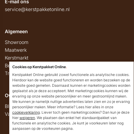
E-mail ons
service@kerstpakketonline.nl
Algemeen
Showroom
Maatwerk
Kerstmarkt
Belastingregels
Cookies op Kerstpakket Online
.
Track & Trace
Kerstpakket Online gebruikt zowel functionele als analytische cookies.
Hierdoor kan de website goed functioneren en worden bezoeken op de
website goed gemeten. Daarnaast kunnen er marketingcookies worden
geplaatst als je deze accepteert. Met marketingcookies kunnen wij de
Overig
ervaring op onze website persoonlijker en meer gestroomlijnd maken.
We kunnen je namelijk nuttige advertenties laten zien en zo je ervaring
Blog
persoonlijker maken. Meer informatie? Lees hier alles in onze
cookieverklaring
. Liever toch geen marketingcookies? Dan kun je deze
Vacatures
hier
weigeren
. We plaatsen dan enkel het standaardpakket van
Goedendag!
functionele en analytische cookies. Je kunt je voorkeuren later nog
Mocht ik je ergens mee
aanpassen op de voorkeuren pagina.
kunnen helpen, dan