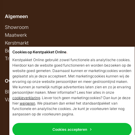
Algemeen
Showroom
Maatwerk
Kerstmarkt
Belastingregels
Cookies op Kerstpakket Online
.
Track & Trace
Kerstpakket Online gebruikt zowel functionele als analytische cookies.
Hierdoor kan de website goed functioneren en worden bezoeken op de
website goed gemeten. Daarnaast kunnen er marketingcookies worden
geplaatst als je deze accepteert. Met marketingcookies kunnen wij de
Overig
ervaring op onze website persoonlijker en meer gestroomlijnd maken.
We kunnen je namelijk nuttige advertenties laten zien en zo je ervaring
Blog
persoonlijker maken. Meer informatie? Lees hier alles in onze
cookieverklaring
. Liever toch geen marketingcookies? Dan kun je deze
Vacatures
hier
weigeren
. We plaatsen dan enkel het standaardpakket van
Goedendag!
functionele en analytische cookies. Je kunt je voorkeuren later nog
Mocht ik je ergens mee
aanpassen op de voorkeuren pagina.
kunnen helpen, dan
Copyright © 2026 Kerstpakket Online
verneem ik dat graag.
Cookies accepteren
Neem contact op