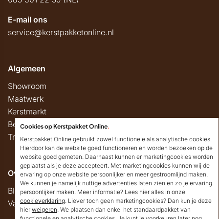
E-mail ons
service@kerstpakketonline.nl
Algemeen
Showroom
Maatwerk
Kerstmarkt
Belastingregels
Cookies op Kerstpakket Online
.
Track & Trace
Kerstpakket Online gebruikt zowel functionele als analytische cookies.
Hierdoor kan de website goed functioneren en worden bezoeken op de
website goed gemeten. Daarnaast kunnen er marketingcookies worden
geplaatst als je deze accepteert. Met marketingcookies kunnen wij de
Overig
ervaring op onze website persoonlijker en meer gestroomlijnd maken.
We kunnen je namelijk nuttige advertenties laten zien en zo je ervaring
Blog
persoonlijker maken. Meer informatie? Lees hier alles in onze
cookieverklaring
. Liever toch geen marketingcookies? Dan kun je deze
Vacatures
hier
weigeren
. We plaatsen dan enkel het standaardpakket van
Goedendag!
functionele en analytische cookies. Je kunt je voorkeuren later nog