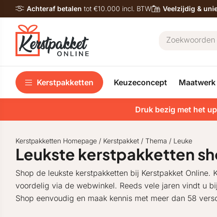
Achteraf betalen
tot €10.000 incl. BTW
Veelzijdig & un
Kerstpakketten
Keuzeconcept
Maatwerk
Druk bezig met het up
Kerstpakketten Homepage
/
Kerstpakket
/
Thema
/
Leuke
Leukste kerstpakketten s
Shop de leukste kerstpakketten bij Kerstpakket Online. K
voordelig via de webwinkel. Reeds vele jaren vindt u b
Shop eenvoudig en maak kennis met meer dan 58 versc