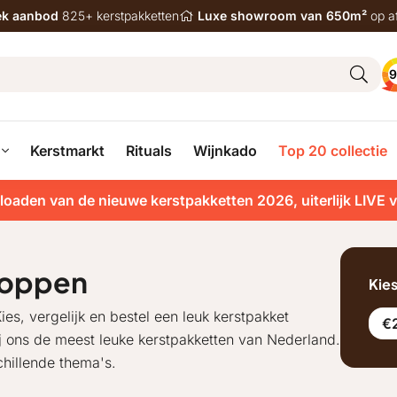
iek aanbod
825+ kerstpakketten
Luxe showroom van 650m²
op a
9
Kerstmarkt
Rituals
Wijnkado
Top 20 collectie
loaden van de nieuwe kerstpakketten 2026, uiterlijk LIVE 
hoppen
Kie
ies, vergelijk en bestel een leuk kerstpakket
€2
ij ons de meest leuke kerstpakketten van Nederland.
hillende thema's.