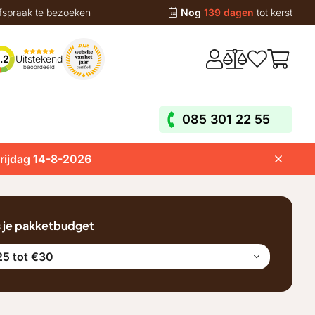
fspraak te bezoeken
Nog
139 dagen
tot kerst
Uitstekend
.2
beoordeeld
085 301 22 55
vrijdag 14-8-2026
s je pakketbudget
5 tot €30