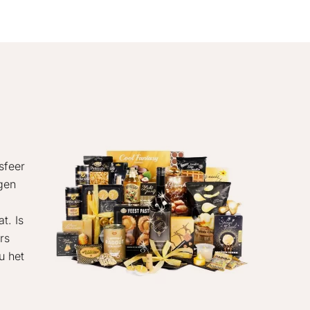
sfeer
ngen
t. Is
rs
u het