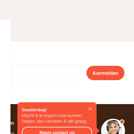
Aanmelden
Goedendag!
Mocht ik je ergens mee kunnen
helpen, dan verneem ik dat graag.
emeen
Overig
Neem contact op
wroom
Blog