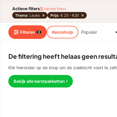
Actieve filters
Herstel filters
Thema
: Leuke
Prijs
: € 25 - €30
Filteren
Keuzehulp
2
De filtering heeft helaas geen resu
Klik hieronder op de knop om de zoektocht voort te zett
Bekijk alle kerstpakketten