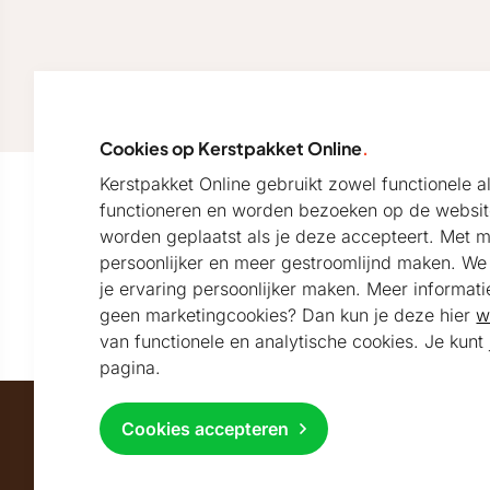
Cookies op Kerstpakket Online
.
Kerstpakket Online gebruikt zowel functionele 
functioneren en worden bezoeken op de websit
Onze nieuwsbrief
worden geplaatst als je deze accepteert. Met 
persoonlijker en meer gestroomlijnd maken. We k
Blijf per e-mail op de hoogte van het laatste nieuws
je ervaring persoonlijker maken. Meer informati
en de sfeervolste kerstpakketten
geen marketingcookies? Dan kun je deze hier
w
van functionele en analytische cookies. Je kun
pagina.
Cookies accepteren
Maatschappelijk partner van