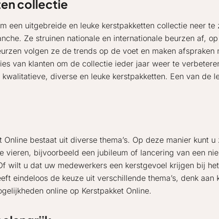
en collectie
om een uitgebreide en leuke kerstpakketten collectie neer te
nche. Ze struinen nationale en internationale beurzen af, o
eurzen volgen ze de trends op de voet en maken afspraken m
es van klanten om de collectie ieder jaar weer te verbeter
t kwalitatieve, diverse en leuke kerstpakketten. Een van de 
t Online bestaat uit diverse thema’s. Op deze manier kunt u
s te vieren, bijvoorbeeld een jubileum of lancering van een ni
Of wilt u dat uw medewerkers een kerstgevoel krijgen bij he
heeft eindeloos de keuze uit verschillende thema’s, denk aa
gelijkheden online op Kerstpakket Online.