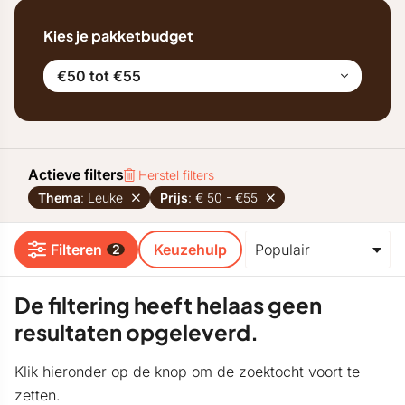
Kies je pakketbudget
€50 tot €55
Actieve filters
Herstel filters
Thema
: Leuke
Prijs
: € 50 - €55
Filteren
Keuzehulp
2
De filtering heeft helaas geen
resultaten opgeleverd.
Klik hieronder op de knop om de zoektocht voort te
zetten.