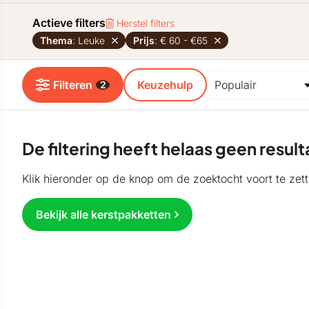
Actieve filters
Herstel filters
Thema
: Leuke
Prijs
: € 60 - €65
Filteren
Keuzehulp
2
De filtering heeft helaas geen resu
Klik hieronder op de knop om de zoektocht voort te zett
Bekijk alle kerstpakketten