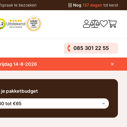
fspraak te bezoeken
Nog
137 dagen
tot kerst
Uitstekend
.2
beoordeeld
085 301 22 55
vrijdag 14-8-2026
s je pakketbudget
0 tot €65