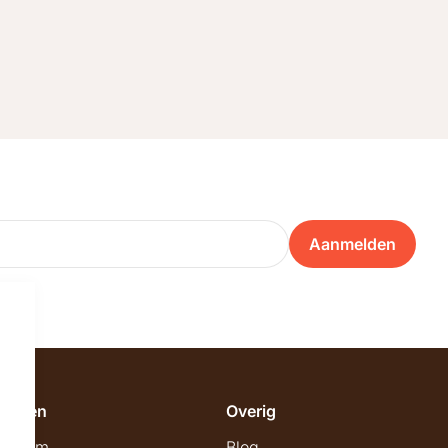
Aanmelden
emeen
Overig
wroom
Blog