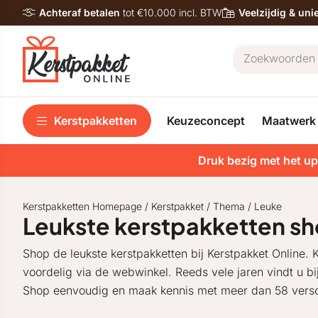
Achteraf betalen
tot €10.000 incl. BTW
Veelzijdig & un
Kerstpakketten
Keuzeconcept
Maatwerk
Druk bezig met het up
Kerstpakketten Homepage
/
Kerstpakket
/
Thema
/
Leuke
Leukste kerstpakketten s
Shop de leukste kerstpakketten bij Kerstpakket Online. K
voordelig via de webwinkel. Reeds vele jaren vindt u b
Shop eenvoudig en maak kennis met meer dan 58 versc