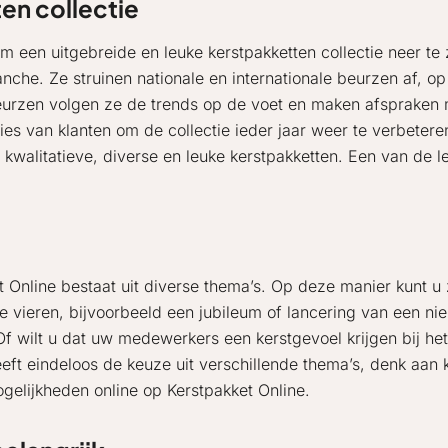
en collectie
om een uitgebreide en leuke kerstpakketten collectie neer te
nche. Ze struinen nationale en internationale beurzen af, o
eurzen volgen ze de trends op de voet en maken afspraken m
es van klanten om de collectie ieder jaar weer te verbeter
t kwalitatieve, diverse en leuke kerstpakketten. Een van de 
t Online bestaat uit diverse thema’s. Op deze manier kunt u
s te vieren, bijvoorbeeld een jubileum of lancering van een ni
Of wilt u dat uw medewerkers een kerstgevoel krijgen bij he
heeft eindeloos de keuze uit verschillende thema’s, denk aa
gelijkheden online op Kerstpakket Online.