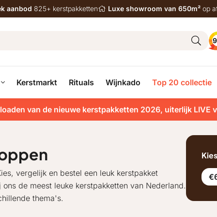
iek aanbod
825+ kerstpakketten
Luxe showroom van 650m²
op a
9
Kerstmarkt
Rituals
Wijnkado
Top 20 collectie
loaden van de nieuwe kerstpakketten 2026, uiterlijk LIVE 
hoppen
Kie
ies, vergelijk en bestel een leuk kerstpakket
€6
ij ons de meest leuke kerstpakketten van Nederland.
hillende thema's.