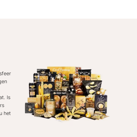
sfeer
ngen
t. Is
rs
u het