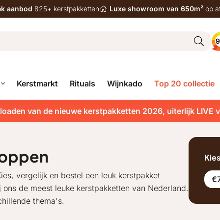
iek aanbod
825+ kerstpakketten
Luxe showroom van 650m²
op a
9
Kerstmarkt
Rituals
Wijnkado
Top 20 collectie
loaden van de nieuwe kerstpakketten 2026, uiterlijk LIVE 
hoppen
Kie
ies, vergelijk en bestel een leuk kerstpakket
€7
ij ons de meest leuke kerstpakketten van Nederland.
hillende thema's.