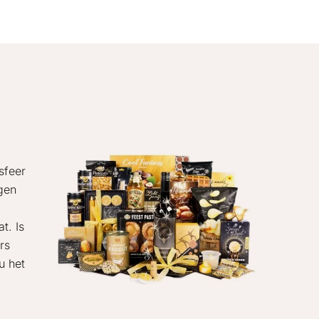
sfeer
ngen
t. Is
rs
u het