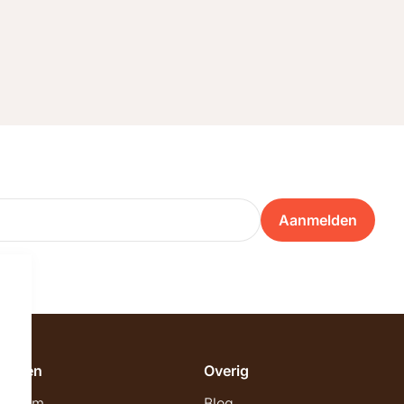
Aanmelden
emeen
Overig
wroom
Blog