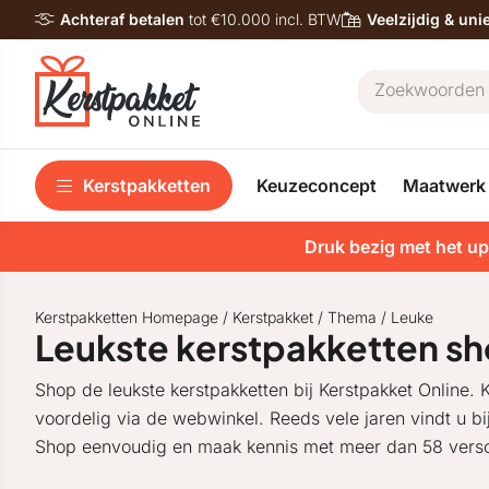
Achteraf betalen
tot €10.000 incl. BTW
Veelzijdig & un
Kerstpakketten
Keuzeconcept
Maatwerk
Druk bezig met het up
Kerstpakketten Homepage
/
Kerstpakket
/
Thema
/
Leuke
Leukste kerstpakketten s
Shop de leukste kerstpakketten bij Kerstpakket Online. K
voordelig via de webwinkel. Reeds vele jaren vindt u b
Shop eenvoudig en maak kennis met meer dan 58 versc