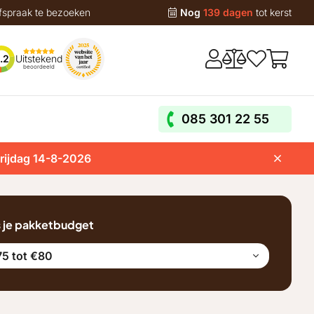
fspraak te bezoeken
Nog
139 dagen
tot kerst
Uitstekend
.2
beoordeeld
085 301 22 55
vrijdag 14-8-2026
s je pakketbudget
5 tot €80