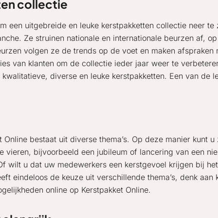
en collectie
om een uitgebreide en leuke kerstpakketten collectie neer te
nche. Ze struinen nationale en internationale beurzen af, o
eurzen volgen ze de trends op de voet en maken afspraken m
es van klanten om de collectie ieder jaar weer te verbeter
t kwalitatieve, diverse en leuke kerstpakketten. Een van de 
t Online bestaat uit diverse thema’s. Op deze manier kunt u
s te vieren, bijvoorbeeld een jubileum of lancering van een ni
Of wilt u dat uw medewerkers een kerstgevoel krijgen bij he
heeft eindeloos de keuze uit verschillende thema’s, denk aa
gelijkheden online op Kerstpakket Online.