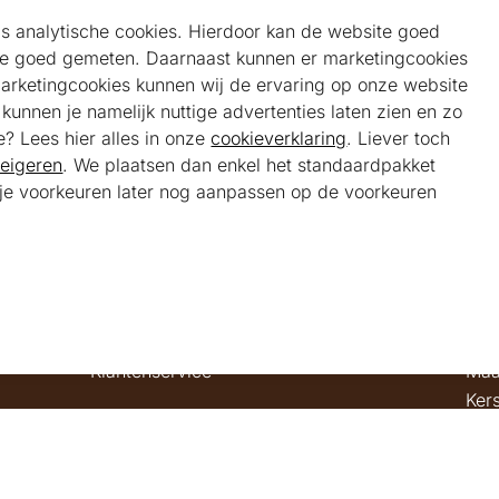
als analytische cookies. Hierdoor kan de website goed
e goed gemeten. Daarnaast kunnen er marketingcookies
marketingcookies kunnen wij de ervaring op onze website
unnen je namelijk nuttige advertenties laten zien en zo
e? Lees hier alles in onze
cookieverklaring
. Liever toch
eigeren
. We plaatsen dan enkel het standaardpakket
t je voorkeuren later nog aanpassen op de voorkeuren
Helpdesk
Alg
Veelgestelde vragen
Sho
Klantenservice
Maa
Ker
Bel ons
Bela
085 301 22 55 (NL)
Tra
E-mail ons