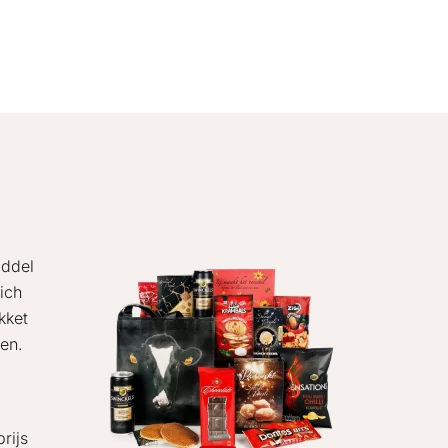
iddel
ich
kket
ken.
rijs