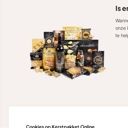
Is e
Wanne
onze 
te he
Cookies op Kerstpakket Online
.