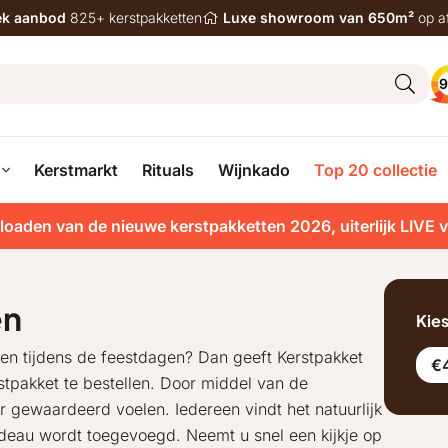
iek aanbod
825+ kerstpakketten
Luxe showroom van 650m²
op a
9
Kerstmarkt
Rituals
Wijnkado
Top 20 collectie
loaden van de nieuwe kerstpakketten 2026, uiterlijk LIVE 
en
Kie
even tijdens de feestdagen? Dan geeft Kerstpakket
€
stpakket te bestellen. Door middel van de
er gewaardeerd voelen. Iedereen vindt het natuurlijk
deau wordt toegevoegd. Neemt u snel een kijkje op