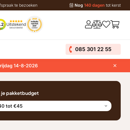
fspraak te bezoeken
Nog
140 dagen
tot kerst
Uitstekend
.2
beoordeeld
085 301 22 55
vrijdag 14-8-2026
s je pakketbudget
40 tot €45