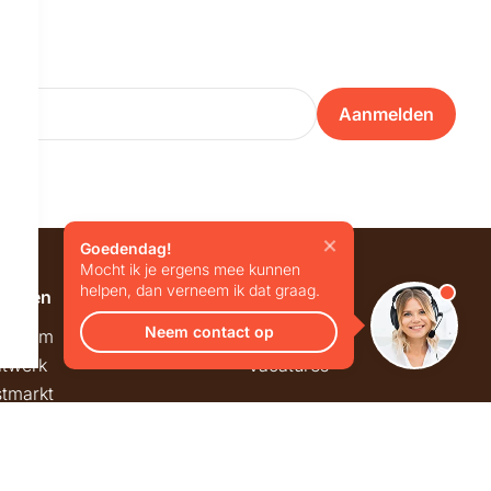
Aanmelden
Goedendag!
Mocht ik je ergens mee kunnen
helpen, dan verneem ik dat graag.
emeen
Overig
Neem contact op
wroom
Blog
twerk
Vacatures
stmarkt
stingregels
ck & Trace