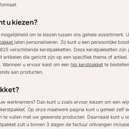
formaat.
nt u kiezen?
 mogelijkheid om te kiezen tussen ons gehele assortiment. U
tpakket
laten personaliseren. Zo kunt u een persoonlijke boo
825 verschillende kerstpakketten. Deze kerstpakketten zij
it artikelen die gericht zijn op een specifiek thema of artik
se. Wanneer u ervoor kiest om een
hip kerstpakket
te bestelle
rends aan producten.
akket?
or uw werknemers? Dan kunt u zoals ervoor kiezen om een wi
kerstpakket. Op onze maatwerk pagina kunt u geheel zelf ee
in te vullen met uw gewenste producten. Daarnaast kunt u
pakket zult u binnen 3 dagen de factuur ontvangen inclusief