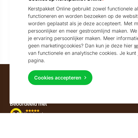
Kerstpakket Online gebruikt zowel functionele 
functioneren en worden bezoeken op de websit
Onze nieuwsbrief
worden geplaatst als je deze accepteert. Met 
persoonlijker en meer gestroomlijnd maken. We k
Blijf per e-mail op de hoogte van het laatste nieuws
je ervaring persoonlijker maken. Meer informati
en de sfeervolste kerstpakketten
geen marketingcookies? Dan kun je deze hier
w
van functionele en analytische cookies. Je kun
pagina.
Cookies accepteren
Maatschappelijk partner van
Beoordeeld met
9.2
Uitstekend
beoordeeld
Volg ons