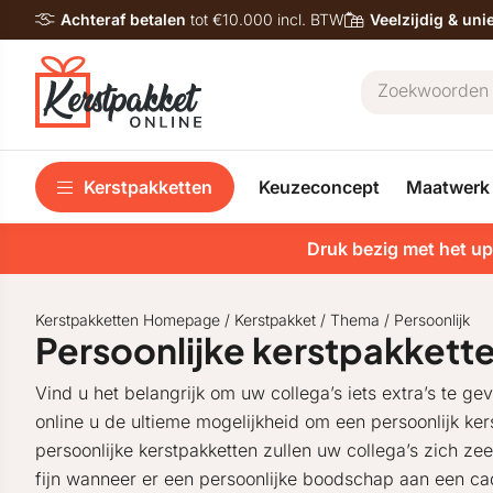
Achteraf betalen
tot €10.000 incl. BTW
Veelzijdig & un
Kerstpakketten
Keuzeconcept
Maatwerk
Druk bezig met het up
Kerstpakketten Homepage
/
Kerstpakket
/
Thema
/
Persoonlijk
Persoonlijke kerstpakkett
Vind u het belangrijk om uw collega’s iets extra’s te g
online u de ultieme mogelijkheid om een persoonlijk ker
persoonlijke kerstpakketten zullen uw collega’s zich ze
fijn wanneer er een persoonlijke boodschap aan een ca