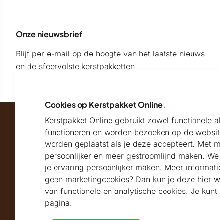
Onze nieuwsbrief
Blijf per e-mail op de hoogte van het laatste nieuws
en de sfeervolste kerstpakketten
Cookies op Kerstpakket Online
.
Kerstpakket Online gebruikt zowel functionele 
Maatschappelijk partner van
functioneren en worden bezoeken op de websit
worden geplaatst als je deze accepteert. Met 
persoonlijker en meer gestroomlijnd maken. We k
Beoordeeld met
je ervaring persoonlijker maken. Meer informati
geen marketingcookies? Dan kun je deze hier
w
9.2
Uitstekend
beoordeeld
van functionele en analytische cookies. Je kun
Volg ons
pagina.