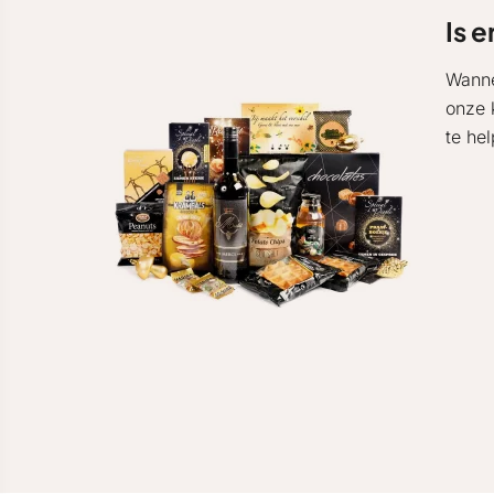
Is e
Wanne
onze 
te he