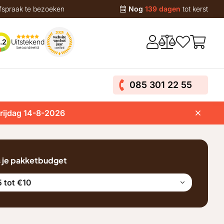
fspraak te bezoeken
Nog
139 dagen
tot kerst
Uitstekend
.2
beoordeeld
085 301 22 55
vrijdag 14-8-2026
s je pakketbudget
 tot €10