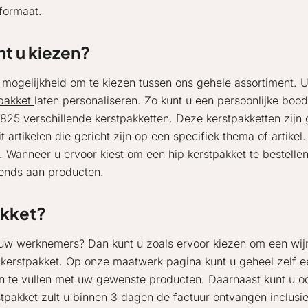
formaat.
nt u kiezen?
 mogelijkheid om te kiezen tussen ons gehele assortiment. U
tpakket
laten personaliseren. Zo kunt u een persoonlijke boo
825 verschillende kerstpakketten. Deze kerstpakketten zij
it artikelen die gericht zijn op een specifiek thema of artik
se. Wanneer u ervoor kiest om een
hip kerstpakket
te bestelle
rends aan producten.
akket?
or uw werknemers? Dan kunt u zoals ervoor kiezen om een wi
kerstpakket. Op onze maatwerk pagina kunt u geheel zelf ee
in te vullen met uw gewenste producten. Daarnaast kunt u
pakket zult u binnen 3 dagen de factuur ontvangen inclusief