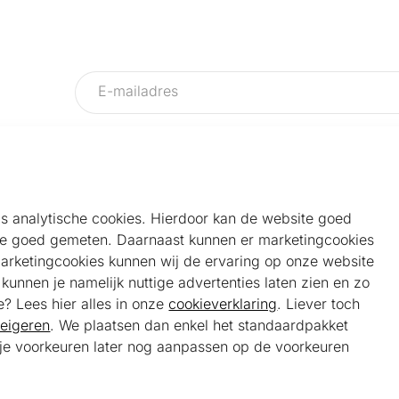
als analytische cookies. Hierdoor kan de website goed
e goed gemeten. Daarnaast kunnen er marketingcookies
Helpdesk
Alg
marketingcookies kunnen wij de ervaring op onze website
Veelgestelde vragen
Sho
unnen je namelijk nuttige advertenties laten zien en zo
Klantenservice
Maa
e? Lees hier alles in onze
cookieverklaring
. Liever toch
Ker
eigeren
. We plaatsen dan enkel het standaardpakket
Bel ons
Bela
t je voorkeuren later nog aanpassen op de voorkeuren
085 301 22 55 (NL)
Tra
E-mail ons