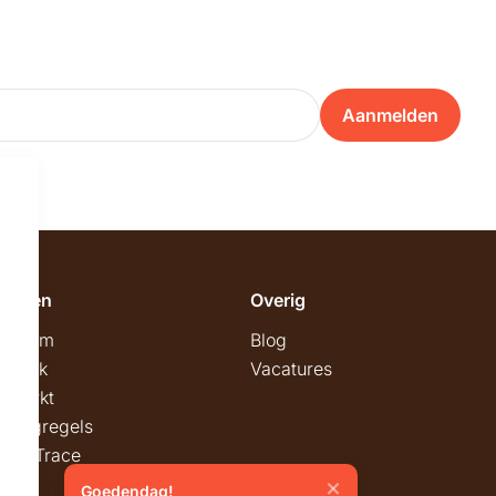
Aanmelden
emeen
Overig
wroom
Blog
twerk
Vacatures
stmarkt
stingregels
ck & Trace
Goedendag!