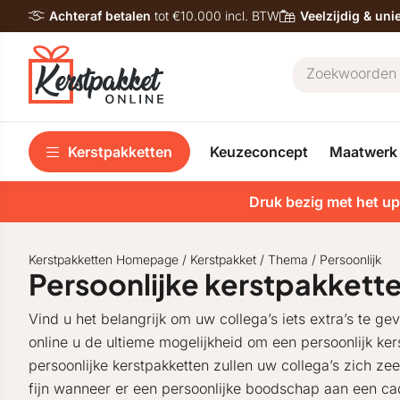
Achteraf betalen
tot €10.000 incl. BTW
Veelzijdig & un
Kerstpakketten
Keuzeconcept
Maatwerk
Druk bezig met het up
Kerstpakketten Homepage
/
Kerstpakket
/
Thema
/
Persoonlijk
Persoonlijke kerstpakkett
Vind u het belangrijk om uw collega’s iets extra’s te g
online u de ultieme mogelijkheid om een persoonlijk ker
persoonlijke kerstpakketten zullen uw collega’s zich ze
fijn wanneer er een persoonlijke boodschap aan een ca