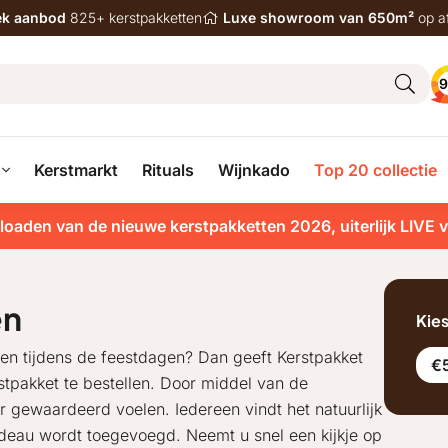
iek aanbod
825+ kerstpakketten
Luxe showroom van 650m²
op a
9
Kerstmarkt
Rituals
Wijnkado
Top 20 collectie
loaden van de nieuwe kerstpakketten 2026, uiterlijk LIVE 
en
Kie
even tijdens de feestdagen? Dan geeft Kerstpakket
€5
stpakket te bestellen. Door middel van de
er gewaardeerd voelen. Iedereen vindt het natuurlijk
deau wordt toegevoegd. Neemt u snel een kijkje op