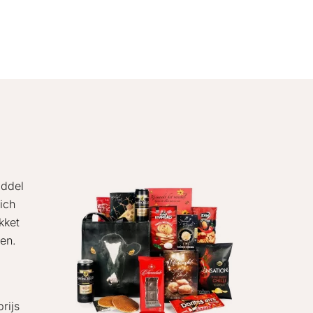
iddel
ich
kket
ken.
rijs