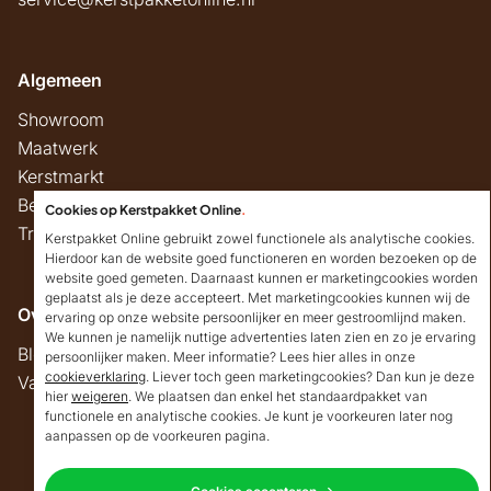
Algemeen
Showroom
Maatwerk
Kerstmarkt
Belastingregels
Cookies op Kerstpakket Online
.
Track & Trace
Kerstpakket Online gebruikt zowel functionele als analytische cookies.
Hierdoor kan de website goed functioneren en worden bezoeken op de
website goed gemeten. Daarnaast kunnen er marketingcookies worden
geplaatst als je deze accepteert. Met marketingcookies kunnen wij de
Overig
ervaring op onze website persoonlijker en meer gestroomlijnd maken.
We kunnen je namelijk nuttige advertenties laten zien en zo je ervaring
Blog
persoonlijker maken. Meer informatie? Lees hier alles in onze
cookieverklaring
. Liever toch geen marketingcookies? Dan kun je deze
Vacatures
hier
weigeren
. We plaatsen dan enkel het standaardpakket van
Goedendag!
functionele en analytische cookies. Je kunt je voorkeuren later nog
Mocht ik je ergens mee
aanpassen op de voorkeuren pagina.
kunnen helpen, dan
Copyright © 2026 Kerstpakket Online
verneem ik dat graag.