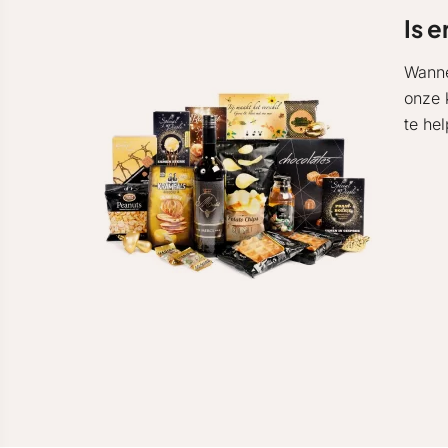
Is e
Wanne
onze 
te he