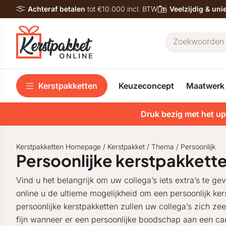
Achteraf betalen
tot €10.000 incl. BTW
Veelzijdig & un
Kerstpakketten
Keuzeconcept
Maatwerk
Druk bezig met het up
Kerstpakketten Homepage
/
Kerstpakket
/
Thema
/
Persoonlijk
Persoonlijke kerstpakkett
Vind u het belangrijk om uw collega’s iets extra’s te g
online u de ultieme mogelijkheid om een persoonlijk ker
persoonlijke kerstpakketten zullen uw collega’s zich ze
fijn wanneer er een persoonlijke boodschap aan een ca