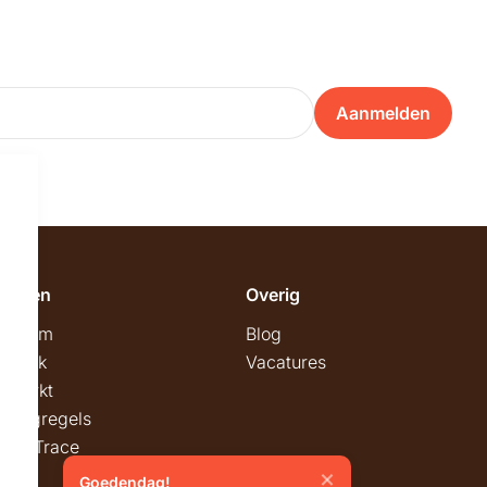
Aanmelden
emeen
Overig
wroom
Blog
twerk
Vacatures
stmarkt
stingregels
ck & Trace
Goedendag!