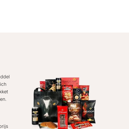
iddel
ich
kket
ken.
rijs