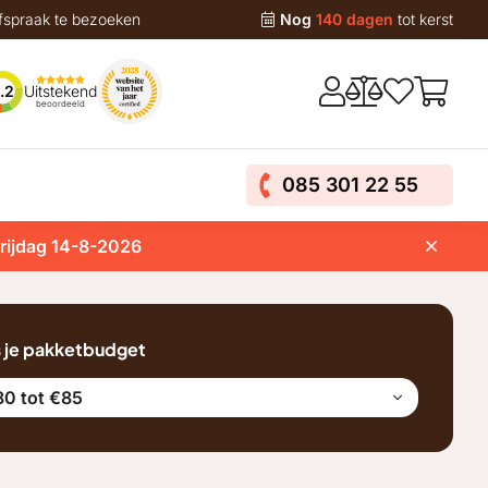
fspraak te bezoeken
Nog
140 dagen
tot kerst
Uitstekend
.2
beoordeeld
085 301 22 55
vrijdag 14-8-2026
s je pakketbudget
0 tot €85