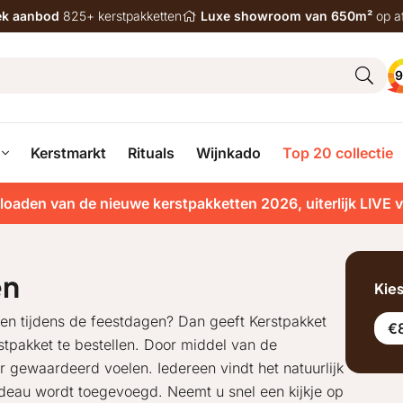
iek aanbod
825+ kerstpakketten
Luxe showroom van 650m²
op a
9
Kerstmarkt
Rituals
Wijnkado
Top 20 collectie
loaden van de nieuwe kerstpakketten 2026, uiterlijk LIVE 
en
Kie
even tijdens de feestdagen? Dan geeft Kerstpakket
€8
stpakket te bestellen. Door middel van de
er gewaardeerd voelen. Iedereen vindt het natuurlijk
deau wordt toegevoegd. Neemt u snel een kijkje op