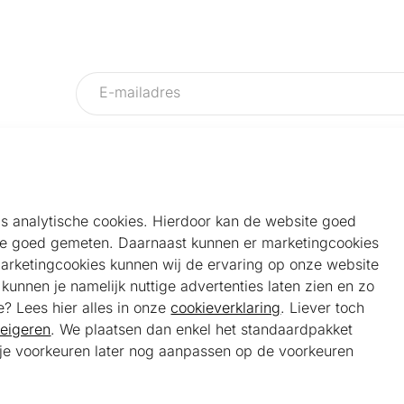
als analytische cookies. Hierdoor kan de website goed
e goed gemeten. Daarnaast kunnen er marketingcookies
Helpdesk
Alg
marketingcookies kunnen wij de ervaring op onze website
Veelgestelde vragen
Sho
unnen je namelijk nuttige advertenties laten zien en zo
Klantenservice
Maa
e? Lees hier alles in onze
cookieverklaring
. Liever toch
Ker
eigeren
. We plaatsen dan enkel het standaardpakket
Bel ons
Bela
t je voorkeuren later nog aanpassen op de voorkeuren
085 301 22 55 (NL)
Tra
E-mail ons