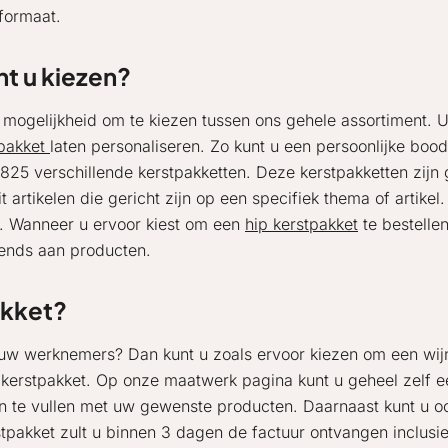
formaat.
nt u kiezen?
 mogelijkheid om te kiezen tussen ons gehele assortiment. U
tpakket
laten personaliseren. Zo kunt u een persoonlijke boo
825 verschillende kerstpakketten. Deze kerstpakketten zij
it artikelen die gericht zijn op een specifiek thema of artik
se. Wanneer u ervoor kiest om een
hip kerstpakket
te bestelle
rends aan producten.
akket?
or uw werknemers? Dan kunt u zoals ervoor kiezen om een wi
kerstpakket. Op onze maatwerk pagina kunt u geheel zelf ee
in te vullen met uw gewenste producten. Daarnaast kunt u
pakket zult u binnen 3 dagen de factuur ontvangen inclusief