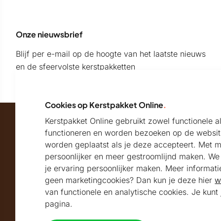
Onze nieuwsbrief
Blijf per e-mail op de hoogte van het laatste nieuws
en de sfeervolste kerstpakketten
Cookies op Kerstpakket Online
.
Kerstpakket Online gebruikt zowel functionele 
Maatschappelijk partner van
functioneren en worden bezoeken op de websit
worden geplaatst als je deze accepteert. Met 
persoonlijker en meer gestroomlijnd maken. We k
Beoordeeld met
je ervaring persoonlijker maken. Meer informati
geen marketingcookies? Dan kun je deze hier
w
9.2
Uitstekend
beoordeeld
van functionele en analytische cookies. Je kun
Volg ons
pagina.