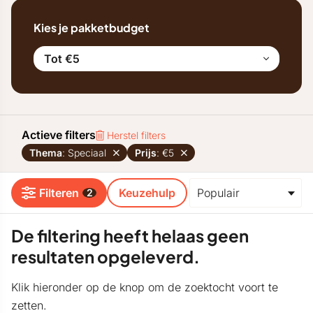
Kies je pakketbudget
Tot €5
Actieve filters
Herstel filters
Thema
: Speciaal
Prijs
: €5
Filteren
Keuzehulp
2
De filtering heeft helaas geen
resultaten opgeleverd.
Klik hieronder op de knop om de zoektocht voort te
zetten.