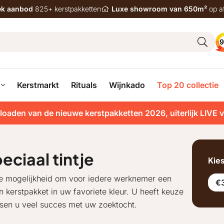
iek aanbod
825+ kerstpakketten
Luxe showroom van 650m²
op a
9
Kerstmarkt
Rituals
Wijnkado
Top 20 collectie
loaden van de nieuwe kerstpakketten 2026, uiterlijk LIVE 
ciaal tintje
Kie
 de mogelijkheid om voor iedere werknemer een
€3
n kerstpakket in uw favoriete kleur. U heeft keuze
nsen u veel succes met uw zoektocht.