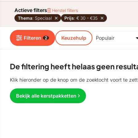
Actieve filters
Herstel filters
Thema
: Speciaal
Prijs
: € 30 - €35
Filteren
Keuzehulp
2
De filtering heeft helaas geen resu
Klik hieronder op de knop om de zoektocht voort te zett
Bekijk alle kerstpakketten