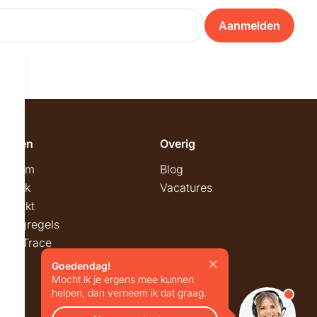
Aanmelden
emeen
Overig
wroom
Blog
twerk
Vacatures
stmarkt
stingregels
ck & Trace
Goedendag!
Mocht ik je ergens mee kunnen
helpen, dan verneem ik dat graag.