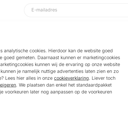
als analytische cookies. Hierdoor kan de website goed
e goed gemeten. Daarnaast kunnen er marketingcookies
Helpdesk
Alg
marketingcookies kunnen wij de ervaring op onze website
Veelgestelde vragen
Sho
unnen je namelijk nuttige advertenties laten zien en zo
Klantenservice
Maa
e? Lees hier alles in onze
cookieverklaring
. Liever toch
Ker
eigeren
. We plaatsen dan enkel het standaardpakket
Bel ons
Bela
t je voorkeuren later nog aanpassen op de voorkeuren
085 301 22 55 (NL)
Tra
E-mail ons
service@kerstpakketonline.nl