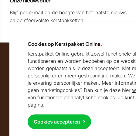
Onze nieuwsbrief
Blijf per e-mail op de hoogte van het laatste nieuws
en de sfeervolste kerstpakketten
Cookies op Kerstpakket Online
.
Kerstpakket Online gebruikt zowel functionele 
Maatschappelijk partner van
functioneren en worden bezoeken op de websit
worden geplaatst als je deze accepteert. Met 
persoonlijker en meer gestroomlijnd maken. We k
Beoordeeld met
je ervaring persoonlijker maken. Meer informati
geen marketingcookies? Dan kun je deze hier
w
9.2
Uitstekend
beoordeeld
van functionele en analytische cookies. Je kun
Volg ons
pagina.
Cookies accepteren