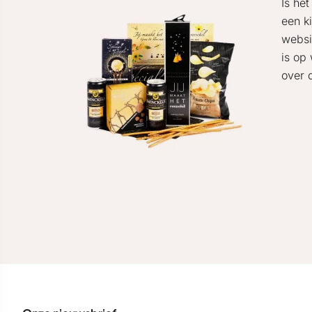
Is he
een k
websi
is op
over 