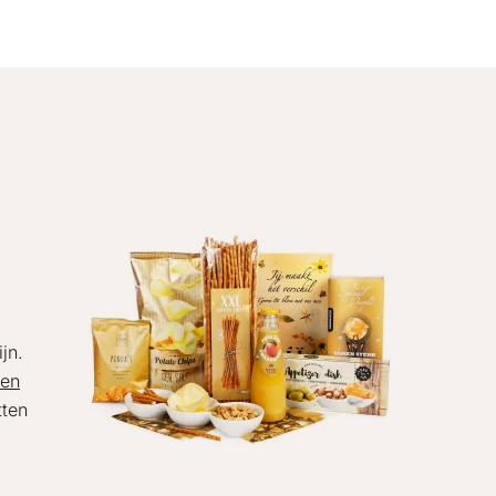
jn.
ven
tten