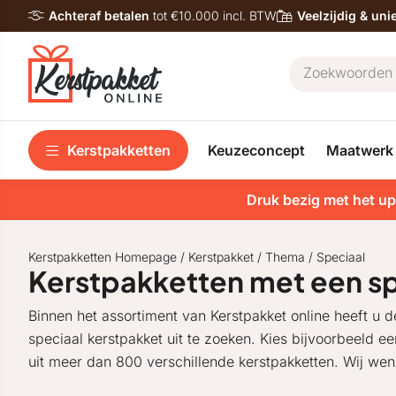
Achteraf betalen
tot €10.000 incl. BTW
Veelzijdig & un
Kerstpakketten
Keuzeconcept
Maatwerk
Druk bezig met het up
Kerstpakketten Homepage
/
Kerstpakket
/
Thema
/
Speciaal
Kerstpakketten met een spe
Binnen het assortiment van Kerstpakket online heeft u
speciaal kerstpakket uit te zoeken. Kies bijvoorbeeld ee
uit meer dan 800 verschillende kerstpakketten. Wij we