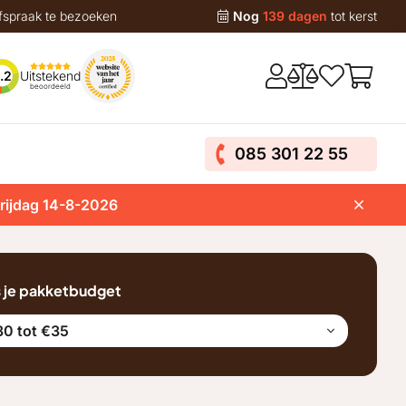
fspraak te bezoeken
Nog
139 dagen
tot kerst
Uitstekend
.2
beoordeeld
085 301 22 55
vrijdag 14-8-2026
s je pakketbudget
0 tot €35