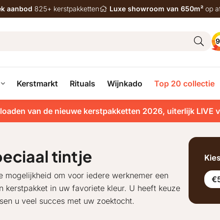
iek aanbod
825+ kerstpakketten
Luxe showroom van 650m²
op a
9
Kerstmarkt
Rituals
Wijnkado
Top 20 collectie
loaden van de nieuwe kerstpakketten 2026, uiterlijk LIVE 
ciaal tintje
Kie
 de mogelijkheid om voor iedere werknemer een
€5
n kerstpakket in uw favoriete kleur. U heeft keuze
nsen u veel succes met uw zoektocht.