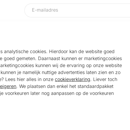
als analytische cookies. Hierdoor kan de website goed
e goed gemeten. Daarnaast kunnen er marketingcookies
Helpdesk
Alg
marketingcookies kunnen wij de ervaring op onze website
Veelgestelde vragen
Sho
unnen je namelijk nuttige advertenties laten zien en zo
Klantenservice
Maa
e? Lees hier alles in onze
cookieverklaring
. Liever toch
Ker
eigeren
. We plaatsen dan enkel het standaardpakket
Bel ons
Bela
t je voorkeuren later nog aanpassen op de voorkeuren
085 301 22 55 (NL)
Tra
E-mail ons
service@kerstpakketonline.nl