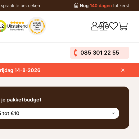
fspraak te bezoeken
Nog
140 dagen
tot kerst
Uitstekend
.2
beoordeeld
085 301 22 55
vrijdag 14-8-2026
s je pakketbudget
 tot €10