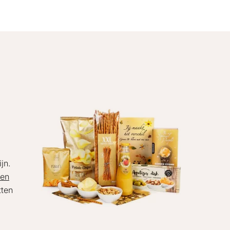
jn.
ven
tten