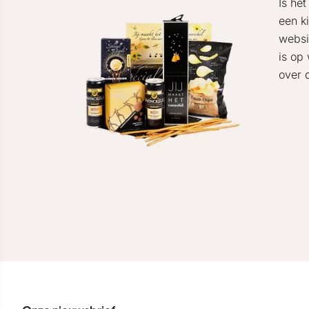
Is he
een k
websi
is op
over 