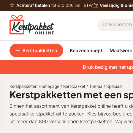
Achteraf betalen
tot €10.000 incl. BTW
Veelzijdig & un
Kerstpakketten
Keuzeconcept
Maatwerk
Druk bezig met het up
Kerstpakketten Homepage
/
Kerstpakket
/
Thema
/
Speciaal
Kerstpakketten met een spe
Binnen het assortiment van Kerstpakket online heeft u
speciaal kerstpakket uit te zoeken. Kies bijvoorbeeld ee
uit meer dan 800 verschillende kerstpakketten. Wij we