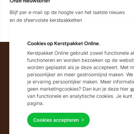
Onze nieuwsbrief
Blijf per e-mail op de hoogte van het laatste nieuws
en de sfeervolste kerstpakketten
Cookies op Kerstpakket Online
.
Kerstpakket Online gebruikt zowel functionele 
Maatschappelijk partner van
functioneren en worden bezoeken op de websit
worden geplaatst als je deze accepteert. Met 
persoonlijker en meer gestroomlijnd maken. We k
Beoordeeld met
je ervaring persoonlijker maken. Meer informati
geen marketingcookies? Dan kun je deze hier
w
9.2
Uitstekend
beoordeeld
van functionele en analytische cookies. Je kun
Volg ons
pagina.
Cookies accepteren