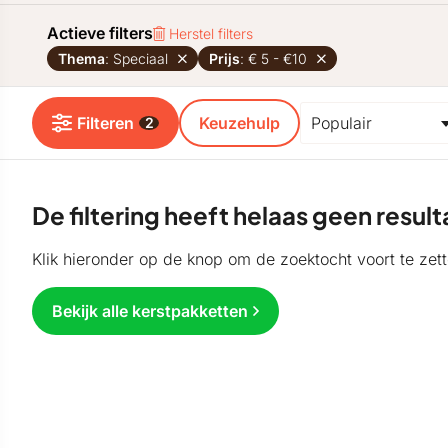
Actieve filters
Herstel filters
Thema
: Speciaal
Prijs
: € 5 - €10
Filteren
Keuzehulp
2
De filtering heeft helaas geen resu
Klik hieronder op de knop om de zoektocht voort te zett
Bekijk alle kerstpakketten