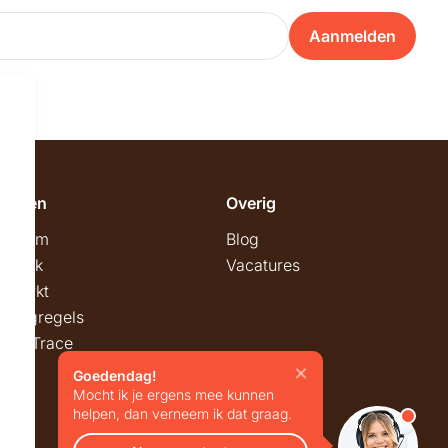
Aanmelden
emeen
Overig
wroom
Blog
twerk
Vacatures
stmarkt
stingregels
ck & Trace
Goedendag!
Mocht ik je ergens mee kunnen
helpen, dan verneem ik dat graag.